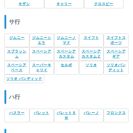
キザシ
キャリー
クロスビー
サ行
ジムニー
ジムニーシ
ジムニーノ
スイフト
スイフトス
エラ
マド
ポーツ
スプラッシ
スペーシア
スペーシア
スペーシア
スペーシア
ュ
カスタム
カスタムＺ
ギア
スペーシア
スーパーキ
セルボ
ソリオ
ソリオバン
ベース
ャリイ
ディット
ソリオ バンディッド
ハ行
ハスラー
パレット
パレットＳ
バレーノ
フロンクス
Ｗ