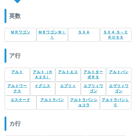
英数
ＭＲワゴン
ＭＲワゴンＷｉ
ＳＸ４
ＳＸ４ Ｓ－Ｃ
ｔ
ＲＯＳＳ
ア行
アルト
アルト（Ｈ
アルトエコ
アルトター
アルトバン
Ａ２５）
ボＲＳ
アルトワー
イグニス
エブリィ
エブリィワ
エヴリィワ
クス
ゴン
ゴン
エスクード
アルトラパン
アルトラパンシ
アルトラパンＬ
ョコラ
Ｃ
カ行