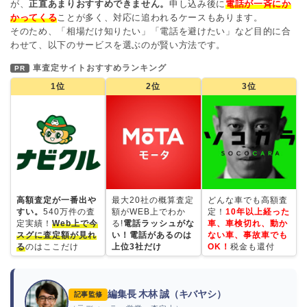
が、
正直あまりおすすめできません。
申し込み後に
電話が一斉にか
かってくる
ことが多く、対応に追われるケースもあります。
そのため、「相場だけ知りたい」「電話を避けたい」など目的に合
わせて、以下のサービスを選ぶのが賢い方法です。
車査定サイトおすすめランキング
PR
1位
2位
3位
高額査定が一番出や
最大20社の概算査定
どんな車でも高額査
すい。
540万件の査
額がWEB上でわか
定！
10年以上経った
定実績！
Web上で今
る!
電話ラッシュがな
車、車検切れ、動か
スグに査定額が見れ
い！電話があるのは
ない車、事故車でも
る
のはここだけ
上位3社だけ
OK！
税金も還付
編集長 木林 誠（キバヤシ）
記事監修