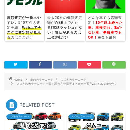
高額査定が一番出や
最大20社の概算査定
どんな車でも高額査
すい。
540万件の査
額がWEB上でわか
定！
10年以上経った
定実績！
Web上で今
る!
電話ラッシュがな
車、車検切れ、動か
スグに査定額が見れ
い！電話があるのは
ない車、事故車でも
る
のはここだけ
上位3社だけ
OK！
税金も還付
HOME
車のカラーコード
スズキカラーコード
スズキのカラーコード一覧！調べ方や場所は？カラー番号ZSFやZJ3は何色？
RELATED POST
スズキカラーコード
スズキカラーコード