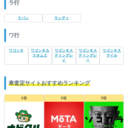
ラ行
ラパン
ランディ
ワ行
ワゴンＲ
ワゴンＲカ
ワゴンＲス
ワゴンＲス
ワゴンＲス
スタムＺ
ティングレ
ティングレ
マイル
イ
ー
車査定サイトおすすめランキング
1位
2位
3位