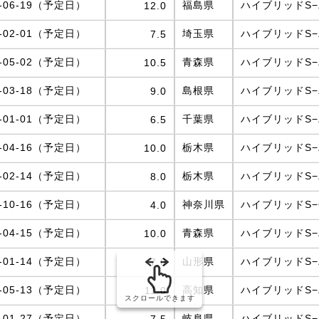
7-06-19（予定日）
福島県
ハイブリッドS−
12.0
7-02-01（予定日）
埼玉県
ハイブリッドS−
7.5
7-05-02（予定日）
青森県
ハイブリッドS−
10.5
7-03-18（予定日）
島根県
ハイブリッドS−
9.0
7-01-01（予定日）
千葉県
ハイブリッドS−
6.5
7-04-16（予定日）
栃木県
ハイブリッドS−
10.0
7-02-14（予定日）
栃木県
ハイブリッドS−
8.0
6-10-16（予定日）
神奈川県
ハイブリッドS
4.0
7-04-15（予定日）
青森県
ハイブリッドS−
10.0
7-01-14（予定日）
山形県
ハイブリッドS−
7.0
7-05-13（予定日）
高知県
ハイブリッドS−
11.0
スクロールできます
7-01-27（予定日）
岐阜県
ハイブリッドS−
7.5