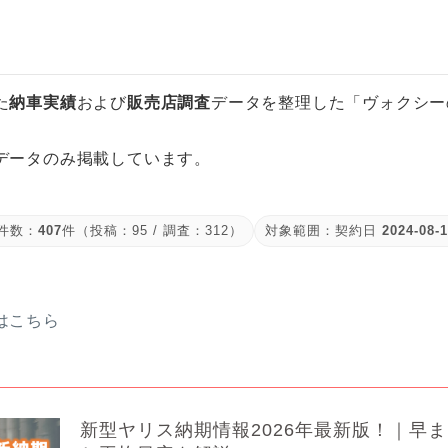
た
納車実績
および
販売店調査
データを整理した「ヴォクシー
データのみ掲載しています。
件数：
407
件（投稿：95 / 調査：312）
対象範囲：契約日
2024-08-
はこちら
新型ヤリス納期情報2026年最新版！｜早