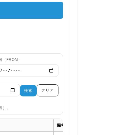
日（FROM）
クリア
検索
容）。
備考