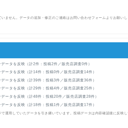
ていません。データの追加・修正のご連絡はお問い合わせフォームよりお願いし
6年8月分データを反映（計2件：投稿2件／販売店調査0件）
6年7月分データを反映（計14件：投稿0件／販売店調査14件）
6年6月分データを反映（計39件：投稿3件／販売店調査36件）
6年5月分データを反映（計29件：投稿4件／販売店調査25件）
6年4月分データを反映（計48件：投稿20件／販売店調査28件）
6年3月分データを反映（計18件：投稿1件／販売店調査17件）
ジで運用していたデータを引き継いでいます。投稿データは内容確認後に反映し