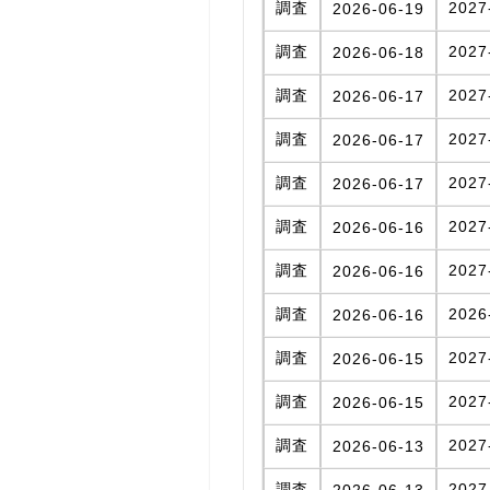
調査
202
2026-06-19
調査
202
2026-06-18
調査
202
2026-06-17
調査
202
2026-06-17
調査
202
2026-06-17
調査
202
2026-06-16
調査
202
2026-06-16
調査
202
2026-06-16
調査
202
2026-06-15
調査
202
2026-06-15
調査
202
2026-06-13
調査
202
2026-06-13