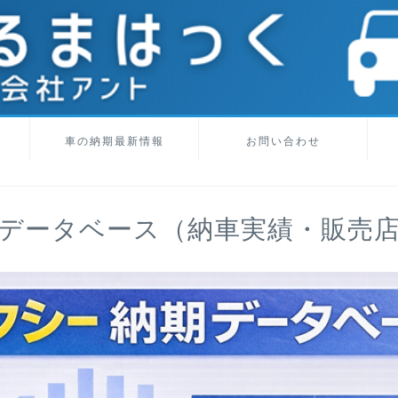
車の納期最新情報
お問い合わせ
期データベース（納車実績・販売