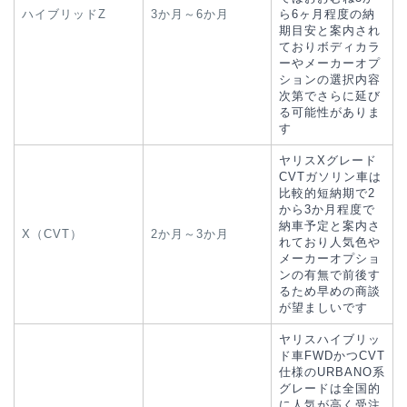
ハイブリッドZ
3か月～6か月
ら6ヶ月程度の納
期目安と案内され
ておりボディカラ
ーやメーカーオプ
ションの選択内容
次第でさらに延び
る可能性がありま
す
ヤリスXグレード
CVTガソリン車は
比較的短納期で2
から3か月程度で
納車予定と案内さ
X（CVT）
2か月～3か月
れており人気色や
メーカーオプショ
ンの有無で前後す
るため早めの商談
が望ましいです
ヤリスハイブリッ
ド車FWDかつCVT
仕様のURBANO系
グレードは全国的
に人気が高く受注