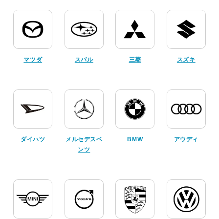
マツダ
スバル
三菱
スズキ
ダイハツ
メルセデスベ
BMW
アウディ
ンツ