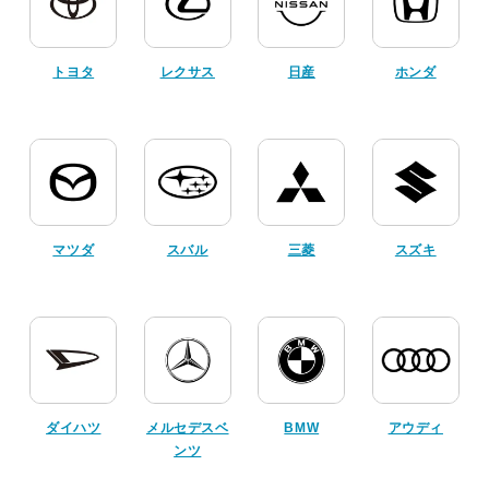
トヨタ
レクサス
日産
ホンダ
マツダ
スバル
三菱
スズキ
ダイハツ
メルセデスベ
BMW
アウディ
ンツ