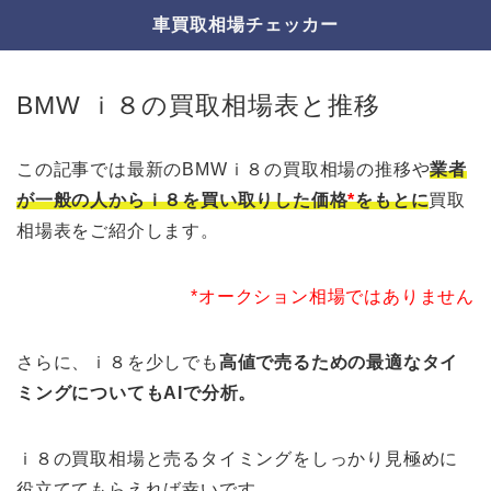
車買取相場チェッカー
BMW ｉ８の買取相場表と推移
この記事では最新のBMWｉ８の買取相場の推移や
業者
が一般の人からｉ８を買い取りした価格
*
をもとに
買取
相場表をご紹介します。
*オークション相場ではありません
さらに、ｉ８を少しでも
高値で売るための最適なタイ
ミングについてもAIで分析。
ｉ８の買取相場と売るタイミングをしっかり見極めに
役立ててもらえれば幸いです。