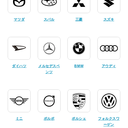
マツダ
スバル
三菱
スズキ
ダイハツ
メルセデスベ
BMW
アウディ
ンツ
ミニ
ボルボ
ポルシェ
フォルクスワ
ーゲン