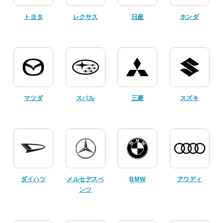
トヨタ
レクサス
日産
ホンダ
マツダ
スバル
三菱
スズキ
ダイハツ
メルセデスベ
BMW
アウディ
ンツ