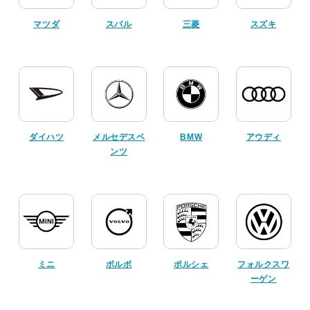
マツダ
スバル
三菱
スズキ
ダイハツ
メルセデスベ
BMW
アウディ
ンツ
ミニ
ボルボ
ポルシェ
フォルクスワ
ーゲン