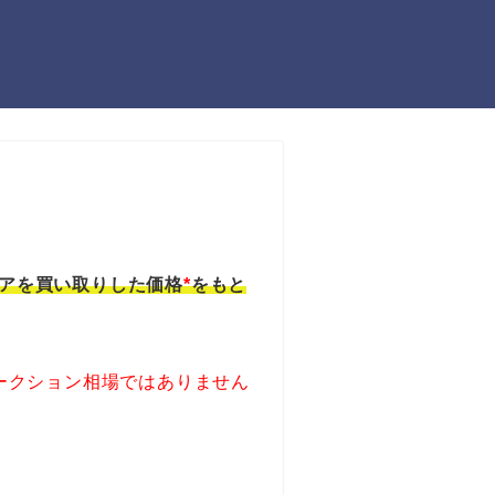
アを買い取りした価格
*
をもと
ークション相場ではありません