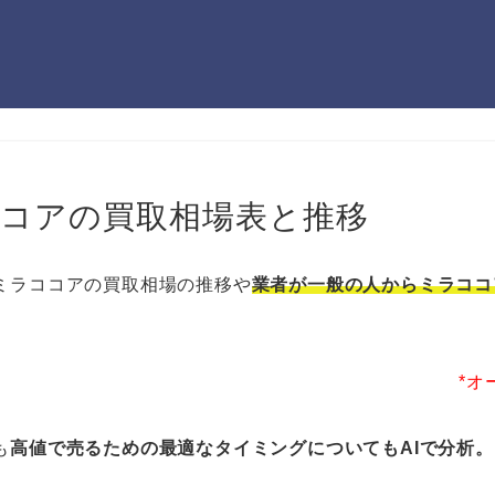
ココアの買取相場表と推移
ミラココアの買取相場の推移や
業者が一般の人からミラココ
。
*オ
も
高値で売るための最適なタイミングについてもAIで分析。