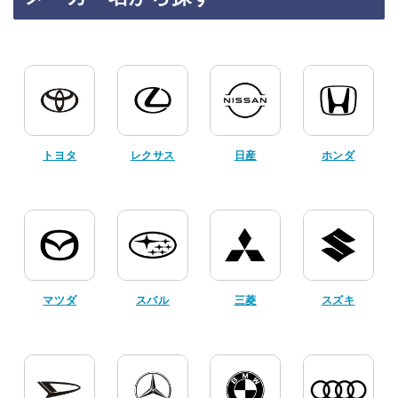
トヨタ
レクサス
日産
ホンダ
マツダ
スバル
三菱
スズキ