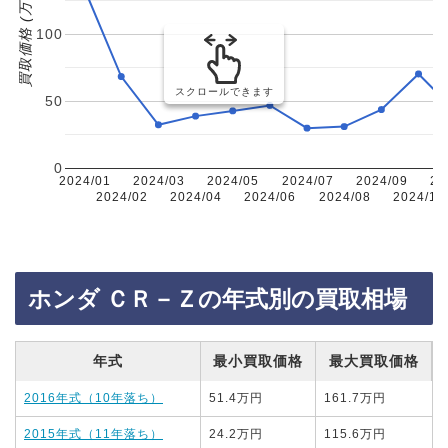
買取価格 (万円)
100
スクロールできます
50
0
2024/01
2024/03
2024/05
2024/07
2024/09
20
2024/02
2024/04
2024/06
2024/08
2024/10
ホンダ ＣＲ－Ｚの年式別の買取相場
年式
最小買取価格
最大買取価格
2016年式（10年落ち）
51.4万円
161.7万円
2015年式（11年落ち）
24.2万円
115.6万円