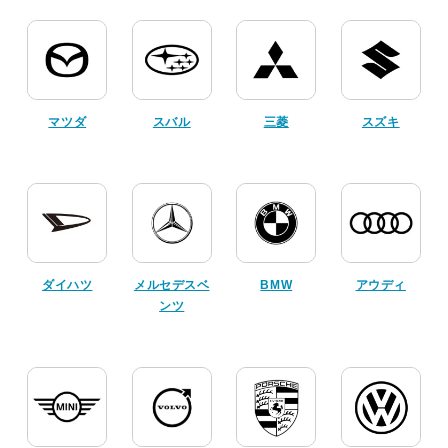
マツダ
スバル
三菱
スズキ
ダイハツ
メルセデスベ
BMW
アウディ
ンツ