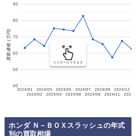
90
80
買取価格 (万円)
70
60
スクロールできます
50
40
2024/01
2024/03
2024/05
2024/07
2024/09
2024/12
2
2024/02
2024/04
2024/06
2024/08
2024/11
2025/
ホンダ Ｎ－ＢＯＸスラッシュの年式
別の買取相場