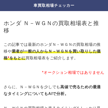
車買取相場チェッカー
ホンダ Ｎ－ＷＧＮの買取相場表と推
移
この記事では最新のホンダＮ－ＷＧＮの買取相場の推
移や
業者が一般の人からＮ－ＷＧＮを買い取りした価
格
*
をもとに
買取相場表をご紹介します。
*オークション相場ではありません
さらに、Ｎ－ＷＧＮを少しでも
高値で売るための最適
なタイミングについてもAIで分析。