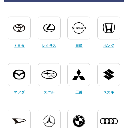
トヨタ
レクサス
日産
ホンダ
マツダ
スバル
三菱
スズキ