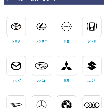
トヨタ
レクサス
日産
ホンダ
マツダ
スバル
三菱
スズキ