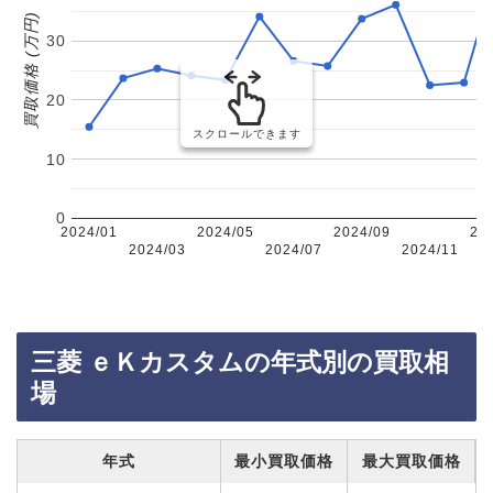
買取価格 (万円)
30
20
スクロールできます
10
0
2024/01
2024/05
2024/09
20
2024/03
2024/07
2024/11
三菱 ｅＫカスタムの年式別の買取相
場
年式
最小買取価格
最大買取価格