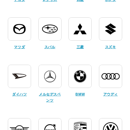
マツダ
スバル
三菱
スズキ
ダイハツ
メルセデスベ
BMW
アウディ
ンツ