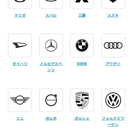
マツダ
スバル
三菱
スズキ
ダイハツ
メルセデスベ
BMW
アウディ
ンツ
ミニ
ボルボ
ポルシェ
フォルクスワ
ーゲン