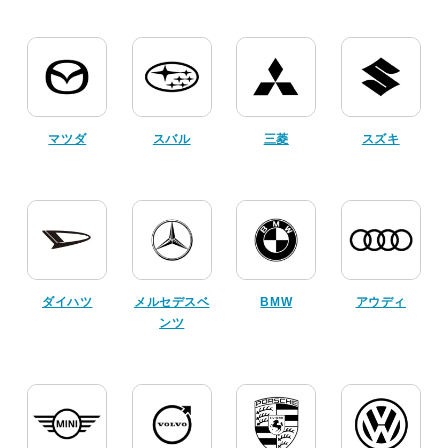
マツダ
スバル
三菱
スズキ
ダイハツ
メルセデスベ
BMW
アウディ
ンツ