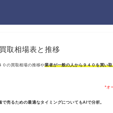
の買取相場表と推移
４０の買取相場の推移や
業者が一般の人から９４０を買い取
*オ
値で売るための最適なタイミングについてもAIで分析。