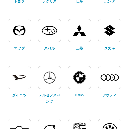
トヨタ
レクサス
日産
ホンダ
マツダ
スバル
三菱
スズキ
ダイハツ
メルセデスベ
BMW
アウディ
ンツ