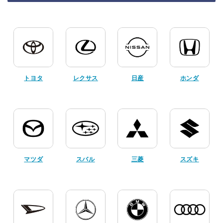
トヨタ
レクサス
日産
ホンダ
マツダ
スバル
三菱
スズキ