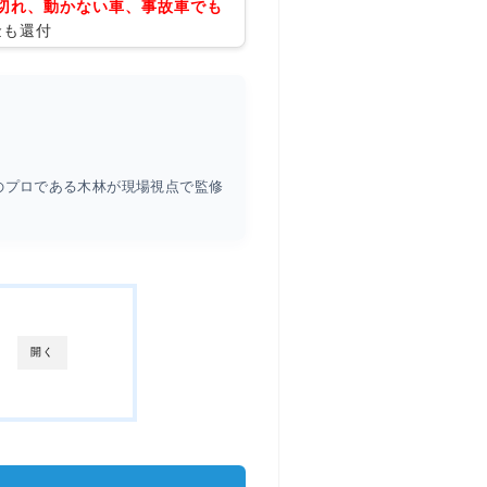
切れ、動かない車、事故車でも
金も還付
のプロである木林が現場視点で監修
開く