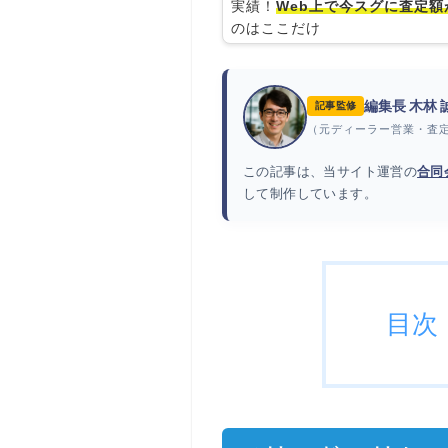
実績！
Web上で今スグに査定額
のはここだけ
編集長 木林
記事監修
（元ディーラー営業・査
この記事は、当サイト運営の
合同
して制作しています。
目次