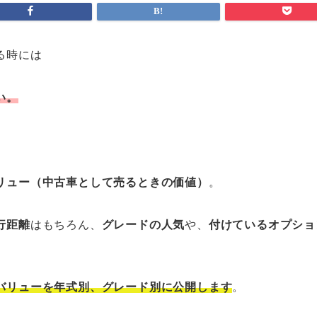
る時には
い。
リュー（中古車として売るときの価値）
。
行距離
はもちろん、
グレードの人気
や、
付けているオプショ
バリューを年式別、グレード別に公開します
。