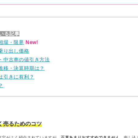
いる記事
相場・限界
New!
乗り出し価格
・中古車の値引き方法
推移・決算時期は？
は引きに有利？
？
く売るためのコツ
査定がよく紹介されていますが、
正直あまりおすすめできません。
申し込