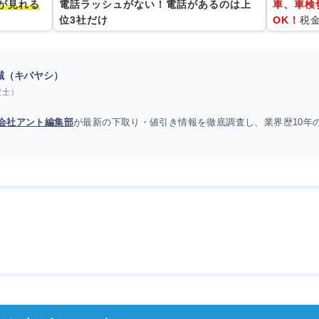
が見れる
電話ラッシュがない！電話があるのは上
車、車検
位3社だけ
OK！
税
 誠（キバヤシ）
定士）
会社アント編集部
が最新の下取り・値引き情報を徹底調査し、業界歴10年