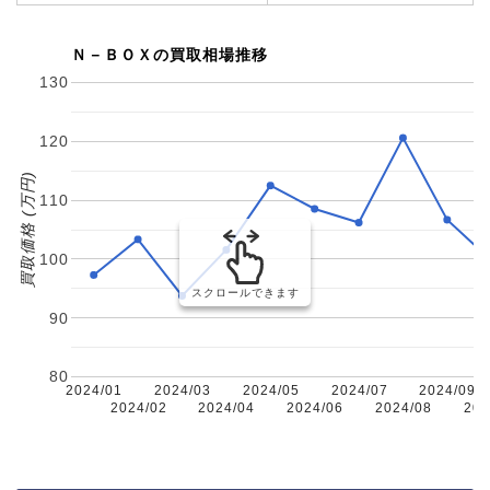
Ｎ－ＢＯＸの買取相場推移
130
120
買取価格 (万円)
110
100
スクロールできます
90
80
2024/01
2024/03
2024/05
2024/07
2024/09
2024/02
2024/04
2024/06
2024/08
202