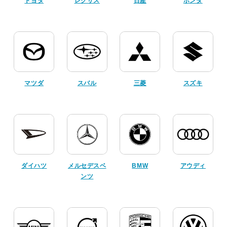
トヨタ
レクサス
日産
ホンダ
マツダ
スバル
三菱
スズキ
ダイハツ
メルセデスベ
BMW
アウディ
ンツ