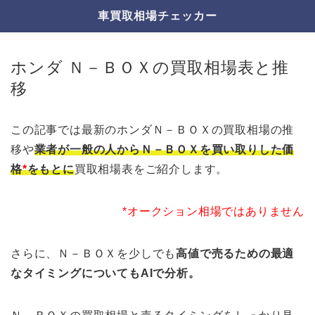
車買取相場チェッカー
ホンダ Ｎ－ＢＯＸの買取相場表と推
移
この記事では最新のホンダＮ－ＢＯＸの買取相場の推
移や
業者が一般の人からＮ－ＢＯＸを買い取りした価
格
*
をもとに
買取相場表をご紹介します。
*オークション相場ではありません
さらに、Ｎ－ＢＯＸを少しでも
高値で売るための最適
なタイミングについてもAIで分析。