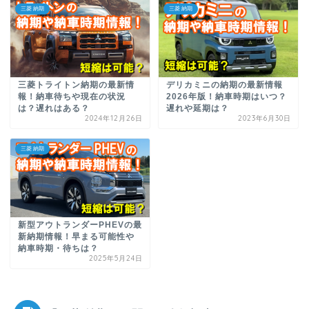
三菱 納期
三菱 納期
三菱トライトン納期の最新情
デリカミニの納期の最新情報
報！納車待ちや現在の状況
2026年版！納車時期はいつ？
は？遅れはある？
遅れや延期は？
2024年12月26日
2023年6月30日
三菱 納期
新型アウトランダーPHEVの最
新納期情報！早まる可能性や
納車時期・待ちは？
2025年5月24日