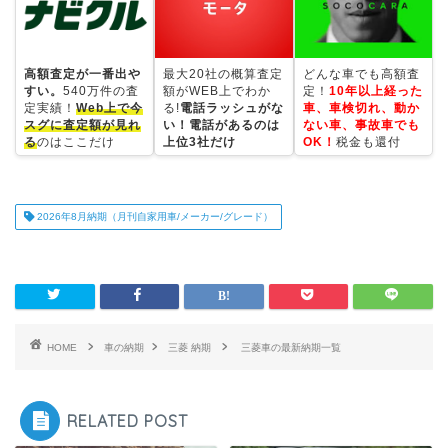
高額査定が一番出や
最大20社の概算査定
どんな車でも高額査
すい。
540万件の査
額がWEB上でわか
定！
10年以上経った
定実績！
Web上で今
る!
電話ラッシュがな
車、車検切れ、動か
スグに査定額が見れ
い！電話があるのは
ない車、事故車でも
る
のはここだけ
上位3社だけ
OK！
税金も還付
2026年8月納期（月刊自家用車/メーカー/グレード）
HOME
車の納期
三菱 納期
三菱車の最新納期一覧
RELATED POST