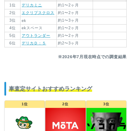
1位
デリカミニ
約1〜2ヶ月
2位
エクリプスクロス
約1〜2ヶ月
3位
約1〜3ヶ月
ek
4位
ekスペース
約1〜2ヶ月
5位
アウトランダー
約1〜2ヶ月
6位
デリカＤ：５
約2〜3ヶ月
※2026年7月現在時点での調査結果
車査定サイトおすすめランキング
1位
2位
3位