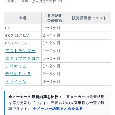
「短縮」「遅延」は先月との比較です。
参考納期
車種
販売店調査コメント
公表情報
ek
1〜3ヶ月
ekクロスEV
2〜4ヶ月
ekスペース
1〜2ヶ月
アウトランダー
1〜2ヶ月
エクリプスクロス
1〜2ヶ月
デリカミニ
1〜2ヶ月
デリカＤ：５
2〜3ヶ月
トライトン
3〜8ヶ月
全メーカーの最新納期を比較：
主要メーカーの最新納期
を毎月更新しています。三菱以外の人気車種も一覧で確
認できます。
全メーカー納期まとめを見る