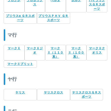
プログレ
プロボック
ベルタ
ポルテ
ハイラック
ス
スＧＲスポ
ーツ
プリウスα ＧＲスポ
プリウスＰＨＶ ＧＲ
ーツ
スポーツ
マ行
マークＸ
マークＸジ
マーク
マーク
マークⅡク
オ
Ⅱ（１１０
Ⅱ（１００
オリス
系）
系）
マークⅡブリット
ヤ行
ヤリス
ヤリスクロス
ヤリスクロスＧＲス
ポーツ