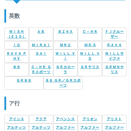
英数
ＷＩＳＨ
ｂＢ
ＢＺ４Ｘ
Ｃ－ＨＲ
ＦＪクルー
（Ｅ１０）
ザー
ＩＱ
ＭＩＲＡＩ
ＭＲ２
ＭＲ-S
ＲＡＶ４
ＲＡＶ４ Ｐ
ＳＡＩ
ＷｉＬＬ Ｖ
ＷＩＬＬ Ｖ
ＷＩＬＬサ
ＨＶ
ｉ
Ｓ
イファ
８６
Ｃ－ＨＲ Ｇ
ＧＲカロー
ＧＲヤリス
ＧＲＭＮヤ
Ｒスポーツ
ラ
リス
ＧＲ８６
８６ ＧＲ／ＧＲスポ
ーツ
ア行
アイシス
アクア
アベンシス
アリオン
アリスト
アルテッツ
アルテッツ
アルファー
アルファー
アルファー