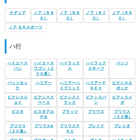
ナディア
ノア（Ｒ９
ノア（Ｒ８
ノア（Ｒ７
ノア（Ｒ６
０）
０）
０）
０）
ノア ＧＲスポーツ
ハ行
ハイエース
ハイエース
ハイラック
ハイラック
パッソ
バン
ワゴン（２
ス
スサーフ
００系）
パッソセッ
ハリアー
ハリアーハ
ハリアーＰ
ピクシスエ
テ
イブリッド
ＨＥＶ
ポック
ピクシスジ
ピクシスス
ピクシスト
ピクシスバ
ピクシスメ
ョイ
ペース
ラック
ン
ガ
ビスタ
ビスタアル
プラッツ
プリウス
プリウス
デオ
（３０系）
プリウス
プリウスα
プリウスＰ
ブレイド
プレミオ
（２０系）
ＨＶ