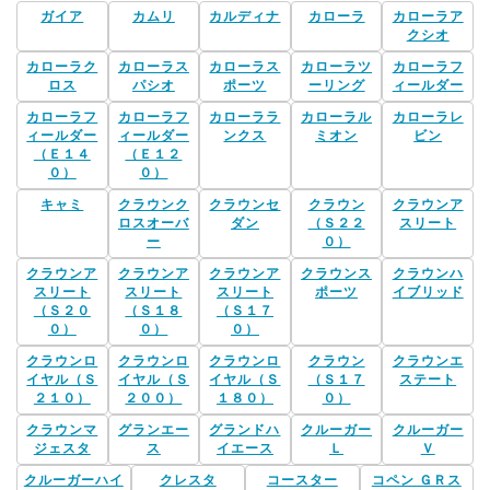
ガイア
カムリ
カルディナ
カローラ
カローラア
クシオ
カローラク
カローラス
カローラス
カローラツ
カローラフ
ロス
パシオ
ポーツ
ーリング
ィールダー
カローラフ
カローラフ
カローララ
カローラル
カローラレ
ィールダー
ィールダー
ンクス
ミオン
ビン
（Ｅ１４
（Ｅ１２
０）
０）
キャミ
クラウンク
クラウンセ
クラウン
クラウンア
ロスオーバ
ダン
（Ｓ２２
スリート
ー
０）
クラウンア
クラウンア
クラウンア
クラウンス
クラウンハ
スリート
スリート
スリート
ポーツ
イブリッド
（Ｓ２０
（Ｓ１８
（Ｓ１７
０）
０）
０）
クラウンロ
クラウンロ
クラウンロ
クラウン
クラウンエ
イヤル（Ｓ
イヤル（Ｓ
イヤル（Ｓ
（Ｓ１７
ステート
２１０）
２００）
１８０）
０）
クラウンマ
グランエー
グランドハ
クルーガー
クルーガー
ジェスタ
ス
イエース
Ｌ
Ｖ
クルーガーハイ
クレスタ
コースター
コペン ＧＲス