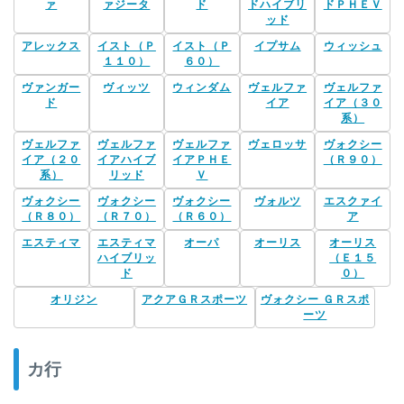
ァ
ァジータ
ド
ドハイブリ
ドＰＨＥＶ
ッド
アレックス
イスト（Ｐ
イスト（Ｐ
イプサム
ウィッシュ
１１０）
６０）
ヴァンガー
ヴィッツ
ウィンダム
ヴェルファ
ヴェルファ
ド
イア
イア（３０
系）
ヴェルファ
ヴェルファ
ヴェルファ
ヴェロッサ
ヴォクシー
イア（２０
イアハイブ
イアＰＨＥ
（Ｒ９０）
系）
リッド
Ｖ
ヴォクシー
ヴォクシー
ヴォクシー
ヴォルツ
エスクァイ
（Ｒ８０）
（Ｒ７０）
（Ｒ６０）
ア
エスティマ
エスティマ
オーパ
オーリス
オーリス
ハイブリッ
（Ｅ１５
ド
０）
オリジン
アクアＧＲスポーツ
ヴォクシー ＧＲスポ
ーツ
カ行