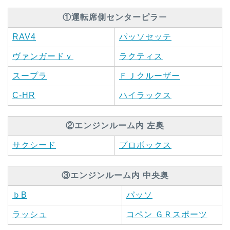
①運転席側センターピラ
ー
RAV4
パッソセッテ
ヴァンガードｖ
ラクティス
スープラ
ＦＪクルーザー
C-HR
ハイラックス
②エンジンルーム内 左奥
サクシード
プロボックス
③エンジンルーム内 中央奥
ｂB
パッソ
ラッシュ
コペン ＧＲスポーツ