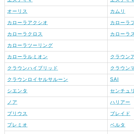
オーリス
カムリ
カローラアクシオ
カローラ
カローラクロス
カローラ
カローラツーリング
カローラルミオン
クラウン
クラウンハイブリッド
クラウン
クラウンロイヤルサルーン
SAI
シエンタ
センチュ
ノア
ハリアー
プリウス
ブレイド
プレミオ
ベルタ