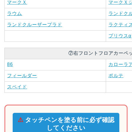
マークＸ
マークＸ
ラウム
ランドク
ランドクルーザープラド
ラクティ
プリウスα
⑦右フロントフロアカーペ
86
カローラ
フィールダー
ポルテ
スペイド
⚠️
タッチペンを塗る前に必ず確認
してください