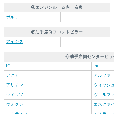
④エンジンルーム内 右奥
ポルテ
⑤助手席側フロントピラー
アイシス
⑥助手席側センターピラ
iQ
ist
アクア
アルファ
アリオン
ウィッシ
ヴィッツ
ヴェルフ
ヴォクシー
エスクァ
エスティマ
エスティ