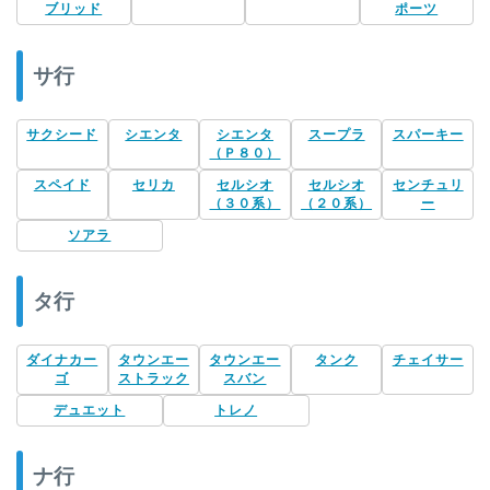
ブリッド
ポーツ
サ行
サクシード
シエンタ
シエンタ
スープラ
スパーキー
（Ｐ８０）
スペイド
セリカ
セルシオ
セルシオ
センチュリ
（３０系）
（２０系）
ー
ソアラ
タ行
ダイナカー
タウンエー
タウンエー
タンク
チェイサー
ゴ
ストラック
スバン
デュエット
トレノ
ナ行