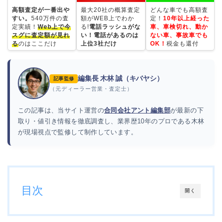
高額査定が一番出や
最大20社の概算査定
どんな車でも高額査
すい。
540万件の査
額がWEB上でわか
定！
10年以上経った
定実績！
Web上で今
る!
電話ラッシュがな
車、車検切れ、動か
スグに査定額が見れ
い！電話があるのは
ない車、事故車でも
る
のはここだけ
上位3社だけ
OK！
税金も還付
編集長 木林 誠（キバヤシ）
記事監修
（元ディーラー営業・査定士）
この記事は、当サイト運営の
合同会社アント編集部
が最新の下
取り・値引き情報を徹底調査し、業界歴10年のプロである木林
が現場視点で監修して制作しています。
目次
開く