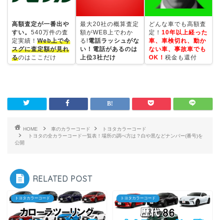
高額査定が一番出や
最大20社の概算査定
どんな車でも高額査
すい。
540万件の査
額がWEB上でわか
定！
10年以上経った
定実績！
Web上で今
る!
電話ラッシュがな
車、車検切れ、動か
スグに査定額が見れ
い！電話があるのは
ない車、事故車でも
る
のはここだけ
上位3社だけ
OK！
税金も還付
HOME
車のカラーコード
トヨタカラーコード
トヨタの全カラーコード一覧表！場所の調べ方は？白や黒などナンバー(番号)を
公開
RELATED POST
トヨタカラーコード
トヨタカラーコード