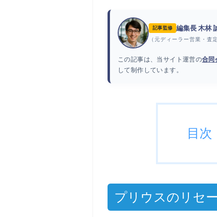
編集長 木林
記事監修
（元ディーラー営業・査
この記事は、当サイト運営の
合同
して制作しています。
目次
プリウスのリセ