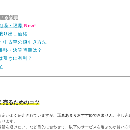
いる記事
相場・限界
New!
乗り出し価格
・中古車の値引き方法
推移・決算時期は？
は引きに有利？
？
く売るためのコツ
査定がよく紹介されていますが、
正直あまりおすすめできません。
申し込
あります。
電話を避けたい」など目的に合わせて、以下のサービスを選ぶのが賢い方