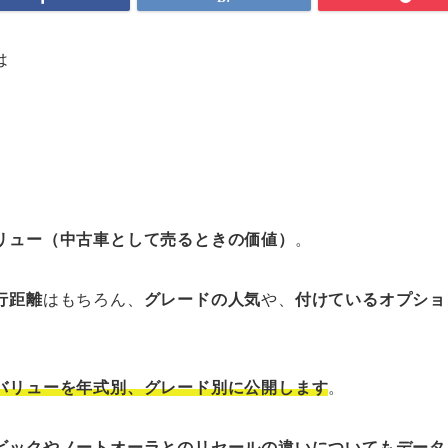
は
リュー（中古車として売るときの価値）
。
行距離
はもちろん、
グレードの人気
や、
付けているオプショ
バリューを年式別、グレード別に公開します
。
ビックやノートオーラとのリセールの違いについてもデータ