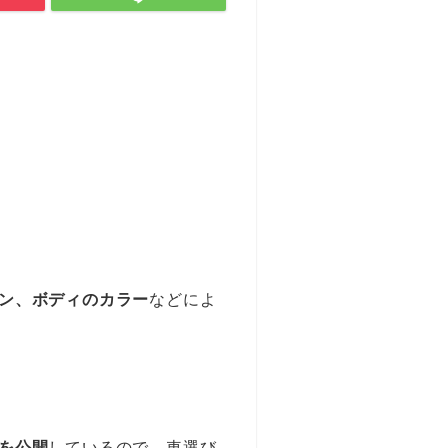
ン、ボディのカラー
などによ
を公開
しているので、車選び