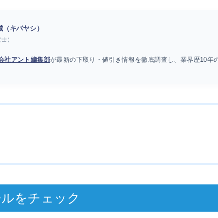
 誠（キバヤシ）
定士）
会社アント編集部
が最新の下取り・値引き情報を徹底調査し、業界歴10年
ールをチェック