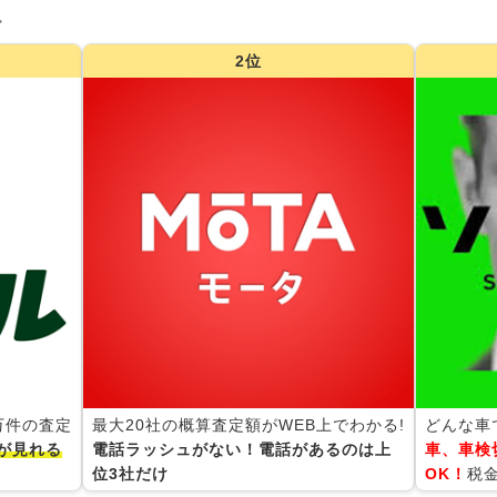
グ
2位
0万件の査定
最大20社の概算査定額がWEB上でわかる!
どんな車
が見れる
電話ラッシュがない！電話があるのは上
車、車検
位3社だけ
OK！
税