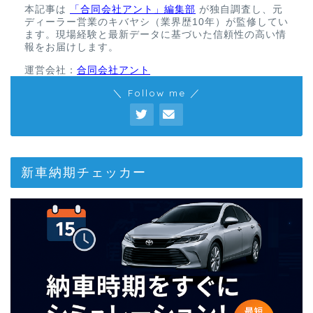
本記事は
「合同会社アント」編集部
が独自調査し、元
ディーラー営業のキバヤシ（業界歴10年）が監修してい
ます。現場経験と最新データに基づいた信頼性の高い情
報をお届けします。
運営会社：
合同会社アント
＼ Follow me ／
新車納期チェッカー