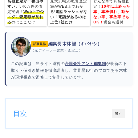
高額査定が一番出や
最大20社の概算査定
どんな車でも高額査
すい。
540万件の査
額がWEB上でわか
定！
10年以上経った
定実績！
Web上で今
る!
電話ラッシュがな
車、車検切れ、動か
スグに査定額が見れ
い！電話があるのは
ない車、事故車でも
る
のはここだけ
上位3社だけ
OK！
税金も還付
編集長 木林 誠（キバヤシ）
記事監修
（元ディーラー営業・査定士）
この記事は、当サイト運営の
合同会社アント編集部
が最新の下
取り・値引き情報を徹底調査し、業界歴10年のプロである木林
が現場視点で監修して制作しています。
目次
開く