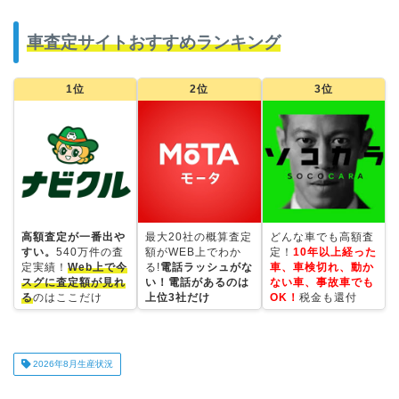
車査定サイトおすすめランキング
1位
2位
3位
高額査定が一番出や
最大20社の概算査定
どんな車でも高額査
すい。
540万件の査
額がWEB上でわか
定！
10年以上経った
定実績！
Web上で今
る!
電話ラッシュがな
車、車検切れ、動か
スグに査定額が見れ
い！電話があるのは
ない車、事故車でも
る
のはここだけ
上位3社だけ
OK！
税金も還付
2026年8月生産状況