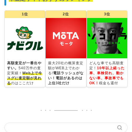
1位
2位
3位
高額査定が一番出や
最大20社の概算査定
どんな車でも高額査
すい。
540万件の査
額がWEB上でわか
定！
10年以上経った
定実績！
Web上で今
る!
電話ラッシュがな
車、車検切れ、動か
スグに査定額が見れ
い！電話があるのは
ない車、事故車でも
る
のはここだけ
上位3社だけ
OK！
税金も還付