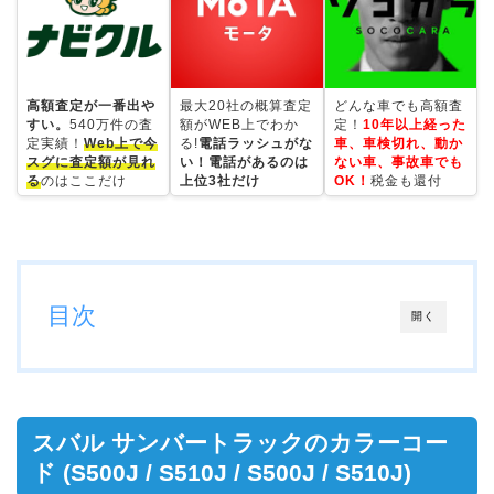
高額査定が一番出や
最大20社の概算査定
どんな車でも高額査
すい。
540万件の査
額がWEB上でわか
定！
10年以上経った
定実績！
Web上で今
る!
電話ラッシュがな
車、車検切れ、動か
スグに査定額が見れ
い！電話があるのは
ない車、事故車でも
る
のはここだけ
上位3社だけ
OK！
税金も還付
目次
開く
スバル サンバートラックのカラーコー
ド (S500J / S510J / S500J / S510J)