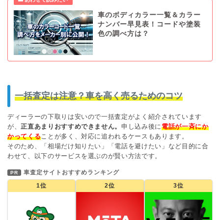
車のボディカラー一覧＆カラー
ナンバー早見表！コードや塗装
色の調べ方は？
一括査定は注意？車を高く売るためのコツ
ディーラーの下取りは安いので一括査定がよく紹介されています
が、
正直あまりおすすめできません。
申し込み後に
電話が一斉にか
かってくる
ことが多く、対応に追われるケースもあります。
そのため、「相場だけ知りたい」「電話を避けたい」など目的に合
わせて、以下のサービスを選ぶのが賢い方法です。
車査定サイトおすすめランキング
PR
1位
2位
3位