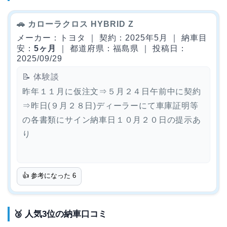
🚗 カローラクロス HYBRID Z
メーカー：トヨタ ｜ 契約：2025年5月 ｜ 納車目
安：
5ヶ月
｜ 都道府県：福島県 ｜ 投稿日：
2025/09/29
📝 体験談
昨年１１月に仮注文⇒５月２４日午前中に契約
⇒昨日(９月２８日)ディーラーにて車庫証明等
の各書類にサイン納車日１０月２０日の提示あ
り
👍 参考になった
6
🥉 人気3位の納車口コミ