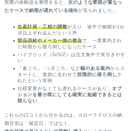
実際の体験談を整理すると、
次のような要因が重なっ
たケースで納期が遅れている傾向
が見られました。
生産計画・工程の調整
が入り、途中で納期が1か
月以上ずれ込んだという声
部品供給やメーカー側の都合
で、一度案内され
た時期から後ろ倒しになったケース
ハイブリッド（G/S/Z）は注文集中で長引きやす
い
「春ごろ」「○月ごろ」など
幅のある案内
からス
タートし、進捗に合わせて
段階的に後ろ倒し
さ
れたという実例
仕様変更がなくても遅れるケースがあり、
オプ
ションを最小限にしても確実に短縮できるとは
限らない
これらの口コミから分かるのは、カローラクロスの納
期目安は「確定日」ではなく、