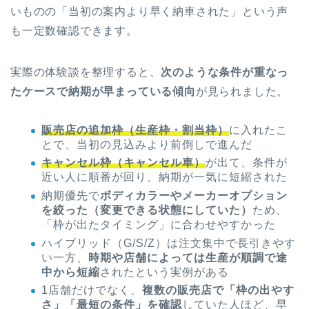
いものの「当初の案内より早く納車された」という声
も一定数確認できます。
実際の体験談を整理すると、
次のような条件が重なっ
たケースで納期が早まっている傾向
が見られました。
販売店の追加枠（生産枠・割当枠）
に入れたこ
とで、当初の見込みより前倒しで進んだ
キャンセル枠（キャンセル車）
が出て、条件が
近い人に順番が回り、納期が一気に短縮された
納期優先で
ボディカラーやメーカーオプション
を絞った（変更できる状態にしていた）
ため、
「枠が出たタイミング」に合わせやすかった
ハイブリッド（G/S/Z）は注文集中で長引きやす
い一方、
時期や店舗によっては生産が順調で途
中から短縮
されたという実例がある
1店舗だけでなく、
複数の販売店で「枠の出やす
さ」「最短の条件」を確認
していた人ほど、早