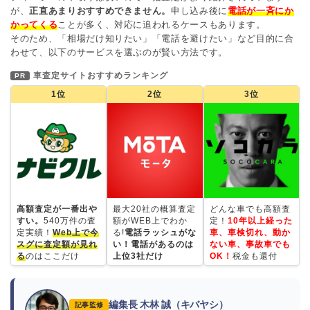
が、
正直あまりおすすめできません。
申し込み後に
電話が一斉にか
かってくる
ことが多く、対応に追われるケースもあります。
そのため、「相場だけ知りたい」「電話を避けたい」など目的に合
わせて、以下のサービスを選ぶのが賢い方法です。
車査定サイトおすすめランキング
PR
1位
2位
3位
高額査定が一番出や
最大20社の概算査定
どんな車でも高額査
すい。
540万件の査
額がWEB上でわか
定！
10年以上経った
定実績！
Web上で今
る!
電話ラッシュがな
車、車検切れ、動か
スグに査定額が見れ
い！電話があるのは
ない車、事故車でも
る
のはここだけ
上位3社だけ
OK！
税金も還付
編集長 木林 誠（キバヤシ）
記事監修