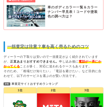
車のボディカラー一覧＆カラー
ナンバー早見表！コードや塗装
色の調べ方は？
一括査定は注意？車を高く売るためのコツ
ディーラーの下取りは安いので一括査定がよく紹介されています
が、
正直あまりおすすめできません。
申し込み後に
電話が一斉にか
かってくる
ことが多く、対応に追われるケースもあります。
そのため、「相場だけ知りたい」「電話を避けたい」など目的に合
わせて、以下のサービスを選ぶのが賢い方法です。
車査定サイトおすすめランキング
PR
1位
2位
3位