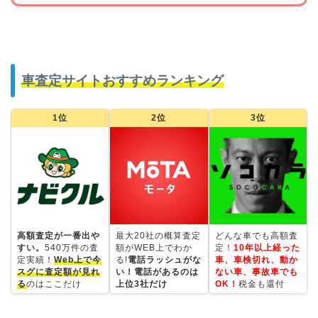
車査定サイトおすすめランキング
1位
2位
3位
高額査定が一番出や
最大20社の概算査定
どんな車でも高額査
すい。
540万件の査
額がWEB上でわか
定！
10年以上経った
定実績！
Web上で今
る!
電話ラッシュがな
車、車検切れ、動か
スグに査定額が見れ
い！電話があるのは
ない車、事故車でも
る
のはここだけ
上位3社だけ
OK！
税金も還付