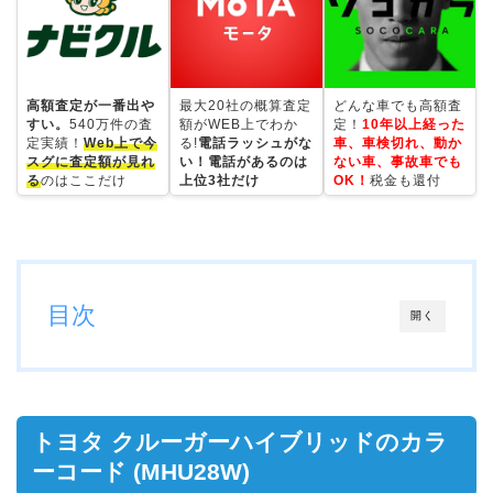
高額査定が一番出や
最大20社の概算査定
どんな車でも高額査
すい。
540万件の査
額がWEB上でわか
定！
10年以上経った
定実績！
Web上で今
る!
電話ラッシュがな
車、車検切れ、動か
スグに査定額が見れ
い！電話があるのは
ない車、事故車でも
る
のはここだけ
上位3社だけ
OK！
税金も還付
目次
開く
トヨタ クルーガーハイブリッドのカラ
ーコード (MHU28W)