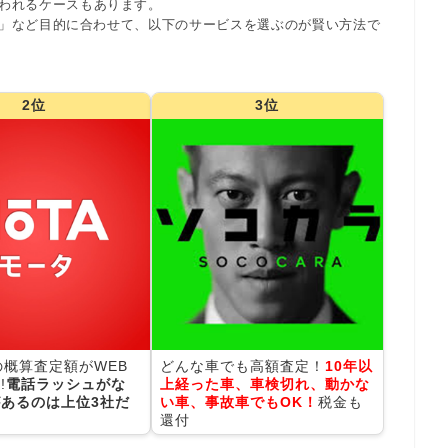
われるケースもあります。
」など目的に合わせて、以下のサービスを選ぶのが賢い方法で
2位
3位
の概算査定額がWEB
どんな車でも高額査定！
10年以
!
電話ラッシュがな
上経った車、車検切れ、動かな
あるのは上位3社だ
い車、事故車でもOK！
税金も
還付