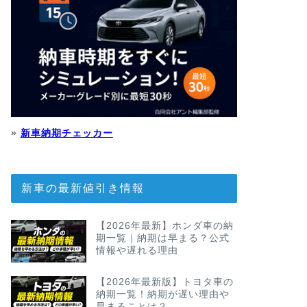
»
新車納期チェッカー
新車の最新値引き情報
【2026年最新】ホンダ車の納
期一覧｜納期は早まる？公式
情報や遅れる理由
【2026年最新版】トヨタ車の
納期一覧！納期が遅い理由や
早まることは？