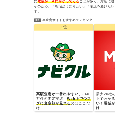
に
電話が一斉にかかってくる
ことが多く、対応に追
そのため、「相場だけ知りたい」「電話を避けたい
す。
車査定サイトおすすめランキング
PR
1位
高額査定が一番出やすい。
540
最大20社
万件の査定実績！
Web上で今ス
上でわかる
グに査定額が見れる
のはここだ
い！電話が
け
け