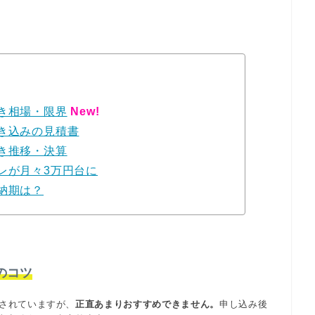
き相場・限界
New!
き込みの見積書
き推移・決算
レが月々3万円台に
納期は？
のコツ
されていますが、
正直あまりおすすめできません。
申し込み後