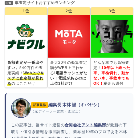
車査定サイトおすすめランキング
PR
1位
2位
3位
高額査定が一番出や
最大20社の概算査定
どんな車でも高額査
すい。
540万件の査
額がWEB上でわか
定！
10年以上経った
定実績！
Web上で今
る!
電話ラッシュがな
車、車検切れ、動か
スグに査定額が見れ
い！電話があるのは
ない車、事故車でも
る
のはここだけ
上位3社だけ
OK！
税金も還付
編集長 木林 誠（キバヤシ）
記事監修
（元ディーラー営業・査定士）
この記事は、当サイト運営の
合同会社アント編集部
が最新の下
取り・値引き情報を徹底調査し、業界歴10年のプロである木林