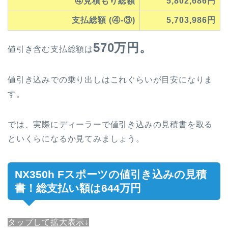
④見積もり総額
5,802,686円
支払総額 (④-③)
5,703,986円
570万円。
値引き含む支払総額は
値引き込みでの乗り出しはこれぐらいが目安になりま
す。
では、実際にディーラーで値引き込みの見積書を取る
といくらになるか見てみましょう。
NX350h Fスポーツ
の値引き込み
の見積
書！総支払い額は644万円
タップして拡大表示↓