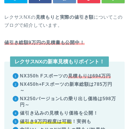
レクサスNX
の
見積もりと実際の値引き額
についてこの
ブログで紹介しています。
値引き総額9万円の見積書も公開中！
レクサスNXの新車見積もりポイント！
NX350h Fスポーツの
見積もりは694
万円
NX450h+Fスポーツ
の新車総額は785万円
～
NX250バージョンL
の乗り出し価格は
598
万
円～
値引き込みの見積もり価格を公開！
値引き9万円程度は可能
！実例も