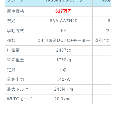
グレード
NX350h Fスポーツ
NX45
新車価格
617万円
型式
6AA-AAZH20
6L
駆動方式
FF
フル
種類
直列4気筒DOHC+モーター
直列4気筒
排気量
2487cc
車両重量
1750kg
定員
5名
最高出力
140kW
最大トルク
243N・m
WLTCモード
20.9km/L
1