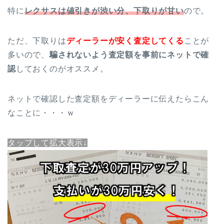
特に
レクサスは値引きが渋い分、下取りが甘い
ので。
ただ、下取りは
ディーラーが安く査定してくる
ことが
多いので、
騙されないよう査定額を事前にネットで確
認
しておくのがオススメ。
ネットで確認した査定額をディーラーに伝えたらこん
なことに・・・ｗ
タップして拡大表示↓