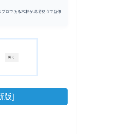
のプロである木林が現場視点で監修
開く
新版]