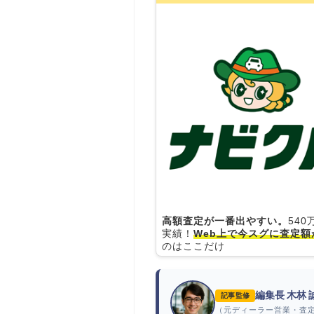
高額査定が一番出やすい。
54
実績！
Web上で今スグに査定額
のはここだけ
編集長 木林
記事監修
（元ディーラー営業・査