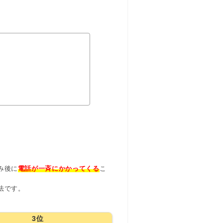
み後に
電話が一斉にかかってくる
こ
法です。
3位