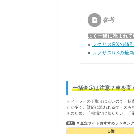
よく一緒に読まれて
»
レクサスRXの値
»
レクサスRXの最
一括査定は注意？車を高
ディーラーの下取りは安いので一括
とが多く、対応に追われるケースも
そのため、「相場だけ知りたい」「
車査定サイトおすすめランキン
PR
1位