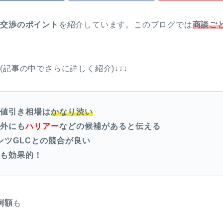
き交渉のポイント
を紹介しています。このブログでは
商談ご
(記事の中でさらに詳しく紹介)↓↓↓
の値引き相場は
かなり渋い
以外にも
ハリアー
などの候補があると伝える
ンツGLCとの競合が良い
合も効果的！
例額
も