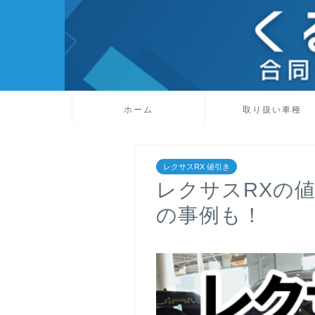
ホーム
取り扱い車種
レクサスRX 値引き
レクサスRXの値
の事例も！