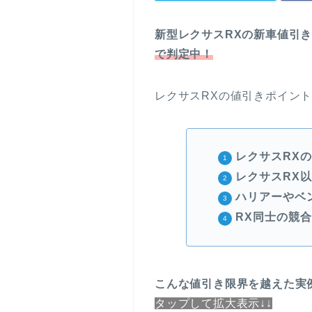
新型レクサスRXの新車値引
で判定中！
レクサスRXの値引きポイント
レクサスRX
レクサスRX
ハリアーやベ
RX同士の競
こんな
値引き限界を越えた実
タップして拡大表示↓↓