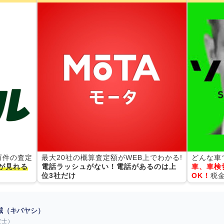
0万件の査定
最大20社の概算査定額がWEB上でわかる!
どんな車
が見れる
電話ラッシュがない！電話があるのは上
車、車検
位3社だけ
OK！
税
 誠（キバヤシ）
定士）