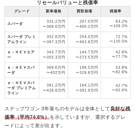
リセールバリューと残価率
グレード
新車価格
買取相場
残価率
331.2万円
207.0万円
63.2%
スパーダ
〜109.3%
〜368.6万円
〜400.2万円
スパーダ プレミ
352.8万円
254.0万円
72.7%
〜120.5%
アムライン
〜387.3万円
〜463.8万円
ｅ：ＨＥＶエア
343.7万円
144.7万円
42.8%
〜77.7%
ー
〜355.3万円
〜273.5万円
ｅ：ＨＥＶスパ
369.6万円
196.5万円
53.9%
〜82.8%
ーダ
〜402万円
〜329.8万円
ｅ：ＨＥＶスパ
391.2万円
164.1万円
42.7%
ーダ プレミアム
〜92.6%
〜426.8万円
〜391.9万円
ライン
ステップワゴン 3年落ちのモデルは全体として
良好な残
価率（平均74.8%）
を示していますが、選択するグレ
ードによって差が出ます。