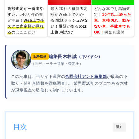
高額査定が一番出や
最大20社の概算査定
どんな車でも高額査
すい。
540万件の査
額がWEB上でわか
定！
10年以上経った
定実績！
Web上で今
る!
電話ラッシュがな
車、車検切れ、動か
スグに査定額が見れ
い！電話があるのは
ない車、事故車でも
る
のはここだけ
上位3社だけ
OK！
税金も還付
編集長 木林 誠（キバヤシ）
記事監修
（元ディーラー営業・査定士）
この記事は、当サイト運営の
合同会社アント編集部
が最新の下
取り・値引き情報を徹底調査し、業界歴10年のプロである木林
が現場視点で監修して制作しています。
目次
開く