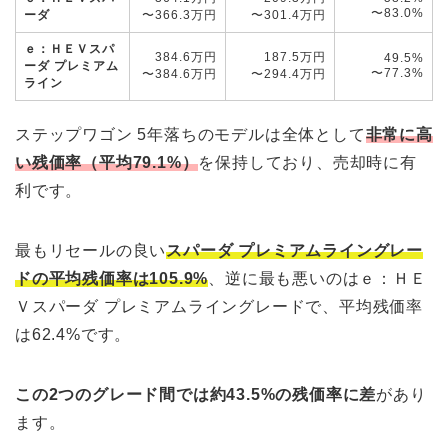
〜83.0%
ーダ
〜366.3万円
〜301.4万円
ｅ：ＨＥＶスパ
384.6万円
187.5万円
49.5%
ーダ プレミアム
〜77.3%
〜384.6万円
〜294.4万円
ライン
ステップワゴン 5年落ちのモデルは全体として
非常に高
い残価率（平均79.1%）
を保持しており、売却時に有
利です。
最もリセールの良い
スパーダ プレミアムライングレー
ドの平均残価率は105.9%
、逆に最も悪いのはｅ：ＨＥ
Ｖスパーダ プレミアムライングレードで、平均残価率
は62.4%です。
この2つのグレード間では約43.5%の残価率に差
があり
ます。