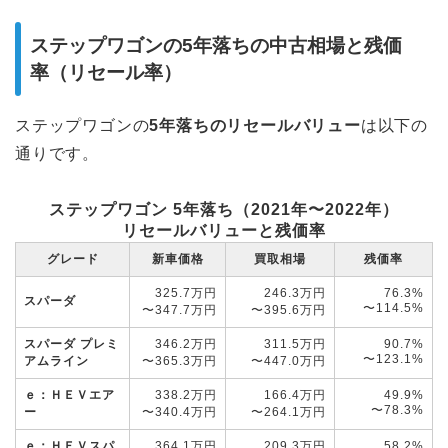
ステップワゴンの5年落ちの中古相場と残価
率（リセール率）
ステップワゴンの
5年落ちのリセールバリュー
は以下の
通りです。
ステップワゴン 5年落ち（2021年〜2022年）
リセールバリューと残価率
グレード
新車価格
買取相場
残価率
325.7万円
246.3万円
76.3%
スパーダ
〜114.5%
〜347.7万円
〜395.6万円
スパーダ プレミ
346.2万円
311.5万円
90.7%
〜123.1%
アムライン
〜365.3万円
〜447.0万円
ｅ：ＨＥＶエア
338.2万円
166.4万円
49.9%
〜78.3%
ー
〜340.4万円
〜264.1万円
ｅ：ＨＥＶスパ
364.1万円
209.3万円
58.2%