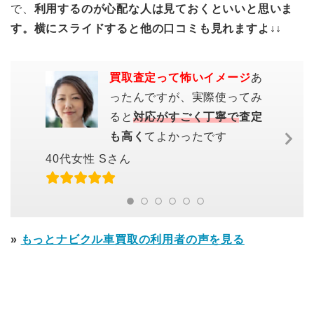
で、
利用するのが心配な人は見ておくといいと思いま
す。横にスライドすると他の口コミも見れますよ↓↓
買取査定って怖いイメージ
あ
ったんですが、実際使ってみ
ると
対応がすごく丁寧で
査定
Ne
も高く
てよかったです
Sl
40代女性 Sさん
»
もっとナビクル車買取の利用者の声を見る