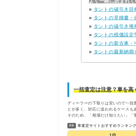
よく一緒に読まれて
»
タントの値引き目
»
タントの見積書・
»
タントの値引き推
»
タントの残価設定
»
タントの新古車・
»
タントの最新納期
一括査定は注意？車を高
ディーラーの下取りは安いので一括
とが多く、対応に追われるケースも
そのため、「相場だけ知りたい」「
車査定サイトおすすめランキン
PR
1位