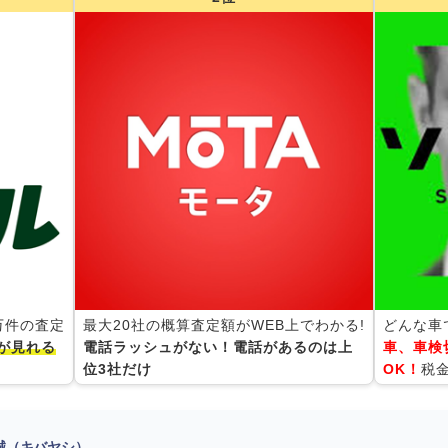
0万件の査定
最大20社の概算査定額がWEB上でわかる!
どんな車
が見れる
電話ラッシュがない！電話があるのは上
車、車検
位3社だけ
OK！
税
 誠（キバヤシ）