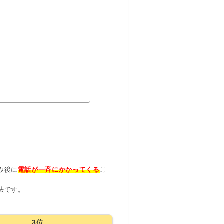
み後に
電話が一斉にかかってくる
こ
法です。
3位