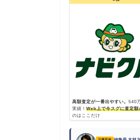
高額査定が一番出やすい。
54
実績！
Web上で今スグに査定額
のはここだけ
編集長 木林
記事監修