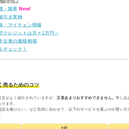
いる記事
標・限界
New!
値引き実例
移・マイチェン情報
型クレジットは月々1万円～
中古車の価格相場
をチェック！
く売るためのコツ
査定がよく紹介されていますが、
正直あまりおすすめできません。
申し込
あります。
電話を避けたい」など目的に合わせて、以下のサービスを選ぶのが賢い方
グ
2位