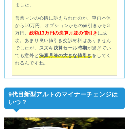
ました。
営業マンの心情に訴えられたのか、車両本体
から10万円、オプションからの値引きから3
万円、
総額13万円の決算月並の値引き
に成
功。
あまり良い値引き交渉材料はありません
でしたが、
スズキ決算セール時期
が過ぎてい
ても意外と
決算月並の大きな値引き
をしてく
れるんですね。
9代目新型アルトのマイナーチェンジは
いつ？