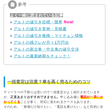
よく一緒に読まれている記事
»
アルトの値引き目標・限界
New!
»
アルトの値引き実例・見積書
»
アルトの値引き推移・マイチェン情報
»
アルトの残クレが月々1万円台
»
アルトの新古車・中古車の値引交渉
»
アルトの最新納期をチェック！
一括査定は注意？車を高く売るためのコツ
ディーラーの下取りは安いので一括査定がよく紹介されています
が、
正直あまりおすすめできません。
申し込み後に
電話が一斉にか
かってくる
ことが多く、対応に追われるケースもあります。
そのため、「相場だけ知りたい」「電話を避けたい」など目的に合