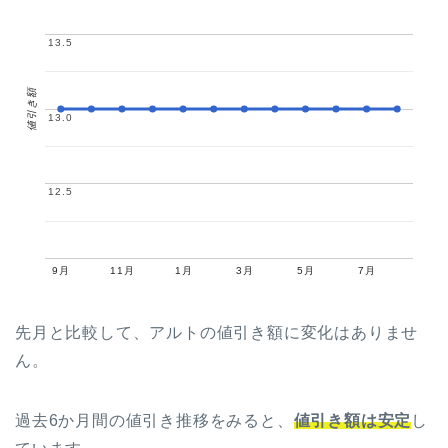
13.5
13.5
値引き額
13.0
13.0
12.5
12.5
9月
11月
1月
3月
5月
7月
先月と比較して、アルトの値引き額に変化はありませ
ん。
過去6か月間の値引き推移をみると、
値引き額は安定
し