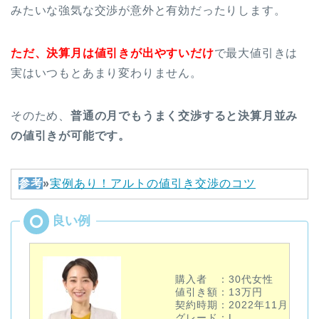
みたいな強気な交渉が意外と有効だったりします。
ただ、決算月は値引きが出やすいだけ
で最大値引きは
実はいつもとあまり変わりません。
そのため、
普通の月でもうまく交渉すると決算月並み
の値引きが可能です。
参考
»
実例あり！アルトの値引き交渉のコツ
購入者 ：30代女性
値引き額：13万円
契約時期：2022年11月
グレード：L