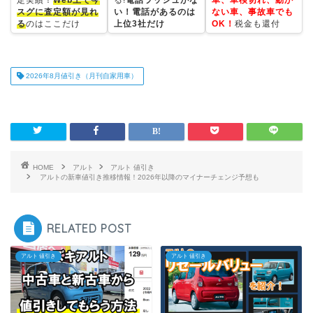
スグに査定額が見れ
い！電話があるのは
ない車、事故車でも
る
のはここだけ
上位3社だけ
OK！
税金も還付
2026年8月値引き（月刊自家用車）
HOME
アルト
アルト 値引き
アルトの新車値引き推移情報！2026年以降のマイナーチェンジ予想も
RELATED POST
アルト 値引き
アルト 値引き