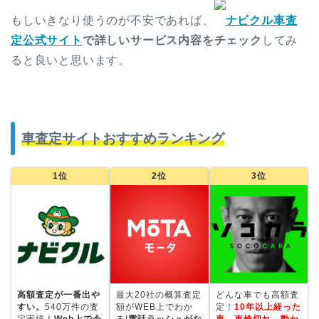
もしいきなり使うのが不安であれば、
ナビクル車査
定公式サイト
で詳しいサービス内容をチェック
してみ
ると良いと思います。
車査定サイトおすすめランキング
1位
2位
3位
高額査定が一番出や
最大20社の概算査定
どんな車でも高額査
すい。
540万件の査
額がWEB上でわか
定！
10年以上経った
定実績！
Web上で今
る!
電話ラッシュがな
車、車検切れ、動か