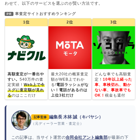
わせて、以下のサービスを選ぶのが賢い方法です。
車査定サイトおすすめランキング
PR
1位
2位
3位
高額査定が一番出や
最大20社の概算査定
どんな車でも高額査
すい。
540万件の査
額がWEB上でわか
定！
10年以上経った
定実績！
Web上で今
る!
電話ラッシュがな
車、車検切れ、動か
スグに査定額が見れ
い！電話があるのは
ない車、事故車でも
る
のはここだけ
上位3社だけ
OK！
税金も還付
編集長 木林 誠（キバヤシ）
記事監修
（元ディーラー営業・査定士）
この記事は、当サイト運営の
合同会社アント編集部
が最新の下