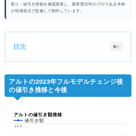
取り・値引き情報を徹底調査し、業界歴10年のプロである木林
が現場視点で監修して制作しています。
目次
開く
アルトの2023年フルモデルチェンジ後
の値引き推移と今後
アルトの値引き額推移
値引き額
14.0
14.0