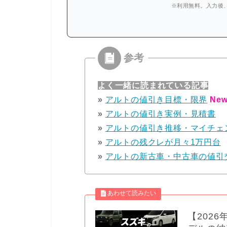
※利用無料。入力後
よく一緒に読まれている記事
»
アルトの値引き目標・限界
New
»
アルトの値引き実例・見積書
»
アルトの値引き推移・マイチェ
»
アルトの残クレが月々1万円台
»
アルトの新古車・中古車の値引
【202