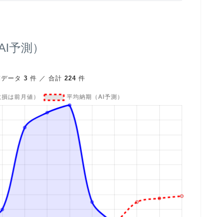
I予測）
稿データ
3
件 ／ 合計
224
件