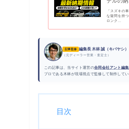
デルの納
「スズキの車
な疑問を持
ロンク...
編集長 木林 誠（キバヤシ）
記事監修
（元ディーラー営業・査定士）
この記事は、当サイト運営の
合同会社アント編集
プロである木林が現場視点で監修して制作してい
目次