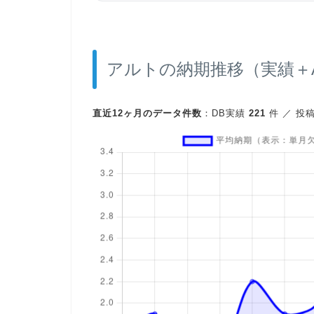
アルトの納期推移（実績＋A
直近12ヶ月のデータ件数
：DB実績
221
件 ／ 投