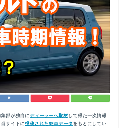
編集部が独自に
ディーラーへ取材
して得た一次情報
ら当サイトに
投稿された納車データ
をもと
にしてい