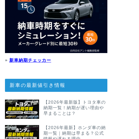
»
新車納期チェッカー
新車の最新値引き情報
【2026年最新版】トヨタ車の
納期一覧！納期が遅い理由や
早まることは？
【2026年最新】ホンダ車の納
期一覧｜納期は早まる？公式
情報や遅れる理由