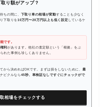
下取り額がアップ？
待ちの間に、
下取り車の相場が変動
することも少なく
り下取りを
10万円〜20万円以上も低く設定
しているケ
可能です。
る権利
があります。他社の査定額という「根拠」をぶ
げられた事例も珍しくありません。
てから決めればOKです。まずは損をしないために、
最
ナビクルなら
45秒、車検証なしですぐにチェックがで
買取相場をチェックする