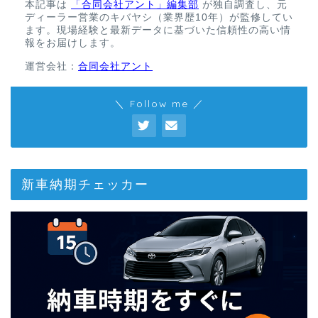
本記事は
「合同会社アント」編集部
が独自調査し、元
ディーラー営業のキバヤシ（業界歴10年）が監修してい
ます。現場経験と最新データに基づいた信頼性の高い情
報をお届けします。
運営会社：
合同会社アント
＼ Follow me ／
新車納期チェッカー