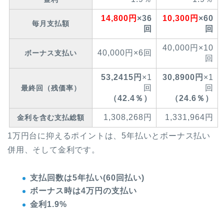
14,800円
×36
10,300円
×60
毎月支払額
回
回
40,000円×10
40,000円×6回
ボーナス支払い
回
53,2415円
×1
30,8900円
×1
回
回
最終回（残価率）
（42.4
％）
（24.6
％）
1,308,268円
1,331,964円
金利を含む支払総額
1万円台に抑えるポイントは、5年払いとボーナス払い
併用、そして金利です。
支払回数は5年払い(60回払い)
ボーナス時は4万円の支払い
金利1.9%