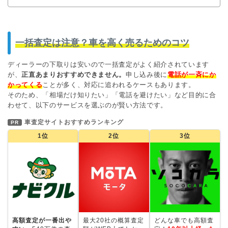
一括査定は注意？車を高く売るためのコツ
ディーラーの下取りは安いので一括査定がよく紹介されています
が、
正直あまりおすすめできません。
申し込み後に
電話が一斉にか
かってくる
ことが多く、対応に追われるケースもあります。
そのため、「相場だけ知りたい」「電話を避けたい」など目的に合
わせて、以下のサービスを選ぶのが賢い方法です。
車査定サイトおすすめランキング
PR
1位
2位
3位
高額査定が一番出や
最大20社の概算査定
どんな車でも高額査