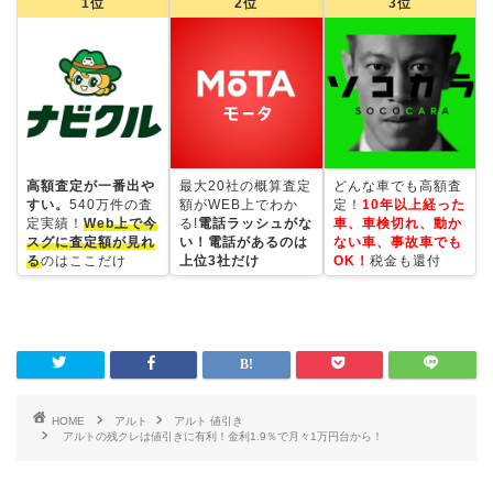
1位
2位
3位
高額査定が一番出や
最大20社の概算査定
どんな車でも高額査
すい。
540万件の査
額がWEB上でわか
定！
10年以上経った
定実績！
Web上で今
る!
電話ラッシュがな
車、車検切れ、動か
スグに査定額が見れ
い！電話があるのは
ない車、事故車でも
る
のはここだけ
上位3社だけ
OK！
税金も還付
HOME
アルト
アルト 値引き
アルトの残クレは値引きに有利！金利1.9％で月々1万円台から！