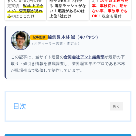
すい。
540万件の査
額がWEB上でわか
定！
10年以上経った
定実績！
Web上で今
る!
電話ラッシュがな
車、車検切れ、動か
スグに査定額が見れ
い！電話があるのは
ない車、事故車でも
る
のはここだけ
上位3社だけ
OK！
税金も還付
編集長 木林 誠（キバヤシ）
記事監修
（元ディーラー営業・査定士）
この記事は、当サイト運営の
合同会社アント編集部
が最新の下
取り・値引き情報を徹底調査し、業界歴10年のプロである木林
が現場視点で監修して制作しています。
目次
開く