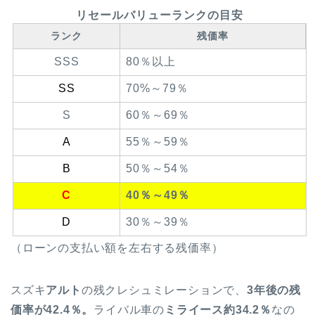
リセールバリューランクの目安
ランク
残価率
SSS
80％以上
SS
70%～79％
S
60％～69％
A
55％～59％
B
50％～54％
C
40％～49％
D
30％～39％
（ローンの支払い額を左右する残価率）
スズキ
アルト
の残クレシュミレーションで、
3年後の残
価率が42.4％。
ライバル車の
ミライース約34.2％
なの