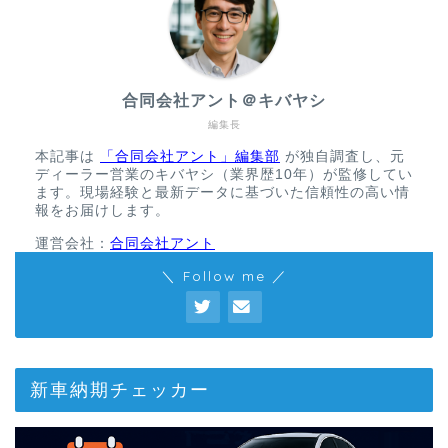
合同会社アント＠キバヤシ
編集長
本記事は
「合同会社アント」編集部
が独自調査し、元
ディーラー営業のキバヤシ（業界歴10年）が監修してい
ます。現場経験と最新データに基づいた信頼性の高い情
報をお届けします。
運営会社：
合同会社アント
＼ Follow me ／
新車納期チェッカー