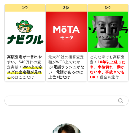
1位
2位
3位
高額査定が一番出や
最大20社の概算査定
どんな車でも高額査
すい。
540万件の査
額がWEB上でわか
定！
10年以上経った
定実績！
Web上で今
る!
電話ラッシュがな
車、車検切れ、動か
スグに査定額が見れ
い！電話があるのは
ない車、事故車でも
る
のはここだけ
上位3社だけ
OK！
税金も還付