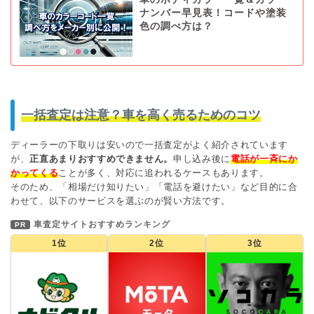
ナンバー早見表！コードや塗装
色の調べ方は？
一括査定は注意？車を高く売るためのコツ
ディーラーの下取りは安いので一括査定がよく紹介されています
が、
正直あまりおすすめできません。
申し込み後に
電話が一斉にか
かってくる
ことが多く、対応に追われるケースもあります。
そのため、「相場だけ知りたい」「電話を避けたい」など目的に合
わせて、以下のサービスを選ぶのが賢い方法です。
車査定サイトおすすめランキング
PR
1位
2位
3位