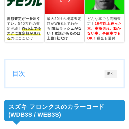
高額査定が一番出や
最大20社の概算査定
どんな車でも高額査
すい。
540万件の査
額がWEB上でわか
定！
10年以上経った
定実績！
Web上で今
る!
電話ラッシュがな
車、車検切れ、動か
スグに査定額が見れ
い！電話があるのは
ない車、事故車でも
る
のはここだけ
上位3社だけ
OK！
税金も還付
目次
開く
スズキ フロンクスのカラーコード
(WDB3S / WEB3S)