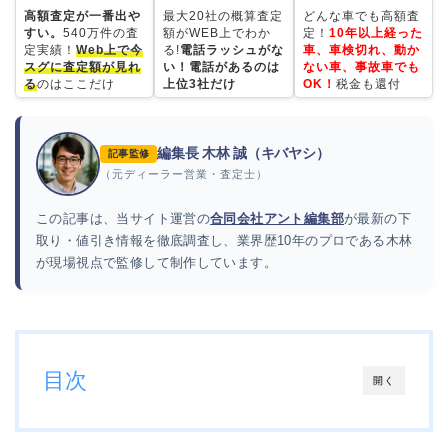
高額査定が一番出や
最大20社の概算査定
どんな車でも高額査
すい。
540万件の査
額がWEB上でわか
定！
10年以上経った
定実績！
Web上で今
る!
電話ラッシュがな
車、車検切れ、動か
スグに査定額が見れ
い！電話があるのは
ない車、事故車でも
る
のはここだけ
上位3社だけ
OK！
税金も還付
編集長 木林 誠（キバヤシ）
記事監修
（元ディーラー営業・査定士）
この記事は、当サイト運営の
合同会社アント編集部
が最新の下
取り・値引き情報を徹底調査し、業界歴10年のプロである木林
が現場視点で監修して制作しています。
目次
開く