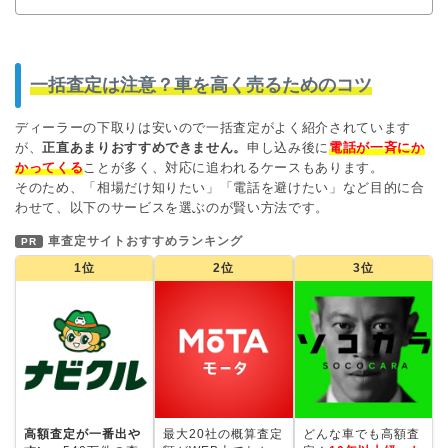
一括査定は注意？車を高く売るためのコツ
ディーラーの下取りは安いので一括査定がよく紹介されています
が、
正直あまりおすすめできません。
申し込み後に
電話が一斉にか
かってくる
ことが多く、対応に追われるケースもあります。
そのため、「相場だけ知りたい」「電話を避けたい」など目的に合
わせて、以下のサービスを選ぶのが賢い方法です。
車査定サイトおすすめランキング
PR
1位
2位
3位
高額査定が一番出や
最大20社の概算査定
どんな車でも高額査