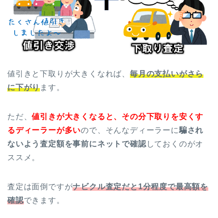
値引きと下取りが大きくなれば、
毎月の支払いがさら
に下がり
ます。
ただ、
値引きが大きくなると、その分下取りを安くす
るディーラーが多い
ので、そんなディーラーに
騙され
ないよう査定額を事前にネットで確認
しておくのがオ
ススメ。
査定は面倒ですが
ナビクル査定だと1分程度で最高額を
確認
できます。