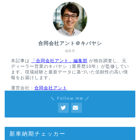
合同会社アント＠キバヤシ
編集長
本記事は
「合同会社アント」編集部
が独自調査し、元
ディーラー営業のキバヤシ（業界歴10年）が監修してい
ます。現場経験と最新データに基づいた信頼性の高い情
報をお届けします。
運営会社：
合同会社アント
＼ Follow me ／
新車納期チェッカー