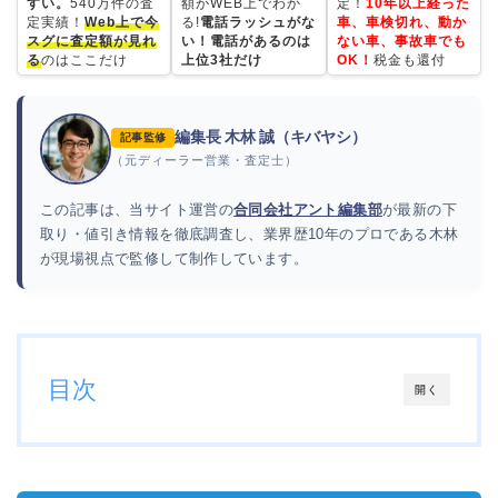
すい。
540万件の査
額がWEB上でわか
定！
10年以上経った
定実績！
Web上で今
る!
電話ラッシュがな
車、車検切れ、動か
スグに査定額が見れ
い！電話があるのは
ない車、事故車でも
る
のはここだけ
上位3社だけ
OK！
税金も還付
編集長 木林 誠（キバヤシ）
記事監修
（元ディーラー営業・査定士）
この記事は、当サイト運営の
合同会社アント編集部
が最新の下
取り・値引き情報を徹底調査し、業界歴10年のプロである木林
が現場視点で監修して制作しています。
目次
開く