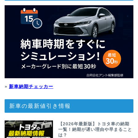
»
新車納期チェッカー
新車の最新値引き情報
【2026年最新版】トヨタ車の納期
一覧！納期が遅い理由や早まること
は？