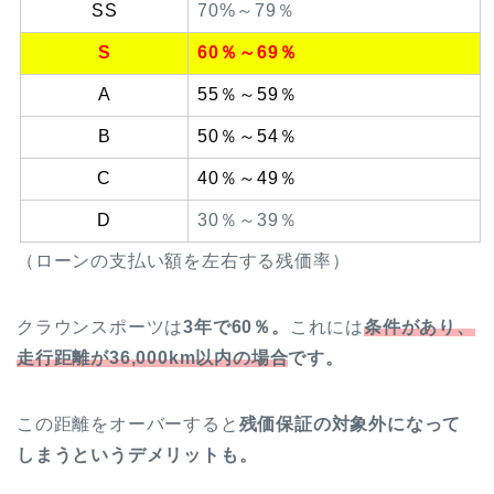
SS
70%～79％
S
60％～69％
A
55％～59％
B
50％～54％
C
40％～49％
D
30％～39％
（ローンの支払い額を左右する残価率）
クラウンスポーツは
3年で60％。
これには
条件があり、
走行距離が36,000km以内の場合
です
。
この距離をオーバーすると
残価保証の対象外になって
しまうというデメリットも。