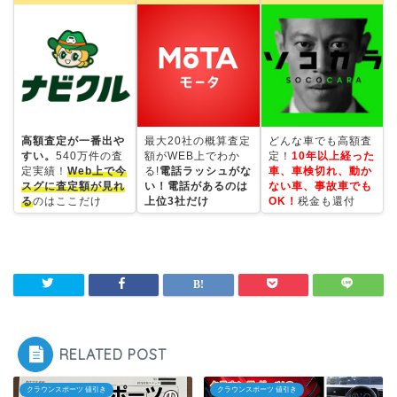
高額査定が一番出や
最大20社の概算査定
どんな車でも高額査
すい。
540万件の査
額がWEB上でわか
定！
10年以上経った
定実績！
Web上で今
る!
電話ラッシュがな
車、車検切れ、動か
スグに査定額が見れ
い！電話があるのは
ない車、事故車でも
る
のはここだけ
上位3社だけ
OK！
税金も還付
RELATED POST
クラウンスポーツ 値引き
クラウンスポーツ 値引き