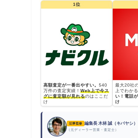
1位
高額査定が一番出やすい。
540
最大20社
万件の査定実績！
Web上で今ス
上でわかる
グに査定額が見れる
のはここだ
い！電話が
け
け
編集長 木林 誠（キバヤシ）
記事監修
（元ディーラー営業・査定士）