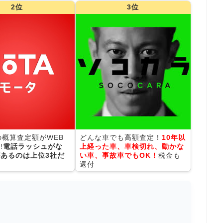
2位
3位
の概算査定額がWEB
どんな車でも高額査定！
10年以
!
電話ラッシュがな
上経った車、車検切れ、動かな
あるのは上位3社だ
い車、事故車でもOK！
税金も
還付