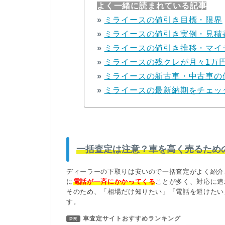
よく一緒に読まれている記事
»
ミライースの値引き目標・限界
»
ミライースの値引き実例・見積
»
ミライースの値引き推移・マイ
»
ミライースの残クレが月々1万
»
ミライースの新古車・中古車の
»
ミライースの最新納期をチェッ
一括査定は注意？車を高く売るため
ディーラーの下取りは安いので一括査定がよく紹介
に
電話が一斉にかかってくる
ことが多く、対応に追
そのため、「相場だけ知りたい」「電話を避けたい
す。
車査定サイトおすすめランキング
PR