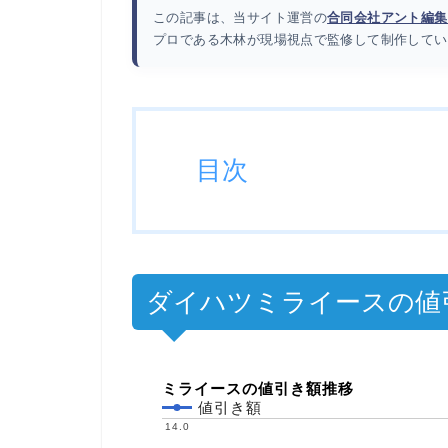
この記事は、当サイト運営の
合同会社アント編集
プロである木林が現場視点で監修して制作してい
目次
ダイハツミライースの値
ミライースの値引き額推移
値引き額
14.0
14.0