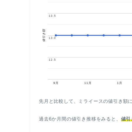
13.5
13.5
値引き額
13.0
13.0
12.5
12.5
9月
11月
1月
先月と比較して、ミライースの値引き額
過去6か月間の値引き推移をみると、
値引