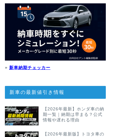
»
新車納期チェッカー
新車の最新値引き情報
【2026年最新】ホンダ車の納
期一覧｜納期は早まる？公式
情報や遅れる理由
【2026年最新版】トヨタ車の