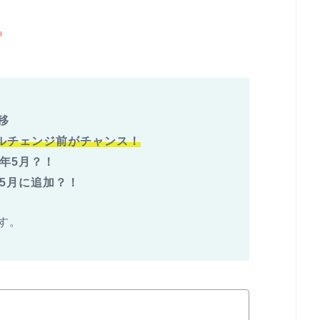
！
移
ルチェンジ前がチャンス！
3年5月？！
年5月に追加？！
す。