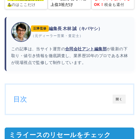
る
のはここだけ
上位3社だけ
OK！
税金も還付
編集長 木林 誠（キバヤシ）
記事監修
（元ディーラー営業・査定士）
この記事は、当サイト運営の
合同会社アント編集部
が最新の下
取り・値引き情報を徹底調査し、業界歴10年のプロである木林
が現場視点で監修して制作しています。
目次
開く
ミライースのリセールをチェック