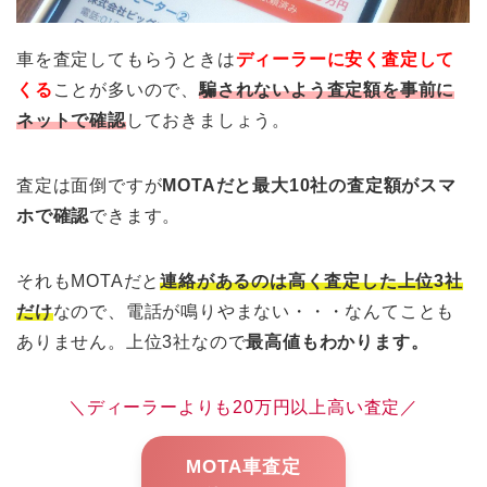
車を査定してもらうときは
ディーラーに安く査定して
くる
ことが多いので、
騙されないよう査定額を事前に
ネットで確認
しておきましょう。
査定は面倒ですが
MOTAだと最大10社の査定額がスマ
ホで確認
できます。
それもMOTAだと
連絡があるのは高く査定した上位3社
だけ
なので、電話が鳴りやまない・・・なんてことも
ありません。上位3社なので
最高値もわかります。
＼ディーラーよりも20万円以上高い査定／
MOTA車査定