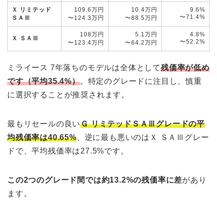
Ｘ リミテッド
109.6万円
10.4万円
9.6%
〜71.4%
ＳＡⅢ
〜124.3万円
〜88.5万円
108万円
5.1万円
4.8%
Ｘ ＳＡⅢ
〜52.2%
〜123.4万円
〜64.2万円
ミライース 7年落ちのモデルは全体として
残価率が低め
です（平均35.4%）
。特定のグレードに注目し、慎重
に選択することが推奨されます。
最もリセールの良い
Ｇ リミテッドＳＡⅢグレードの平
均残価率は40.65%
、逆に最も悪いのはＸ ＳＡⅢグレー
ドで、平均残価率は27.5%です。
この2つのグレード間では約13.2%の残価率に差
があり
ます。