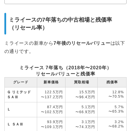
ミライースの7年落ちの中古相場と残価率
（リセール率）
ミライースの新車から
7年後
の
リセールバリュー
は以下
の通りです。
ミライース 7年落ち（2018年〜2020年）
リセールバリューと残価率
グレード
新車価格
買取相場
残価率
Ｇ リミテッド
122.5万円
15.5万円
12.8%
〜70.5%
ＳＡⅢ
〜137.2万円
〜96.4万円
87.4万円
5.1万円
5.7%
Ｌ
〜65.3%
〜102.5万円
〜66.9万円
93.9万円
3.1万円
3.2%
Ｌ ＳＡⅢ
〜68.2%
〜109.1万円
〜74.3万円