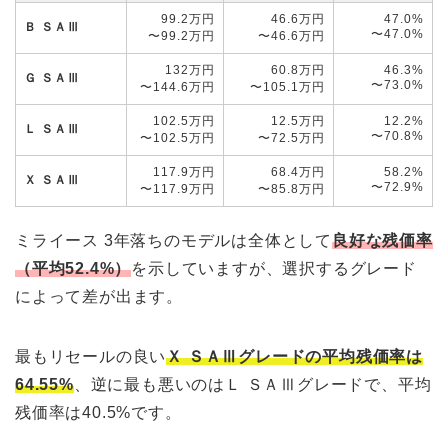
99.2万円
46.6万円
47.0%
Ｂ ＳＡⅢ
〜47.0%
〜99.2万円
〜46.6万円
132万円
60.8万円
46.3%
Ｇ ＳＡⅢ
〜73.0%
〜144.6万円
〜105.1万円
102.5万円
12.5万円
12.2%
Ｌ ＳＡⅢ
〜70.8%
〜102.5万円
〜72.5万円
117.9万円
68.4万円
58.2%
Ｘ ＳＡⅢ
〜72.9%
〜117.9万円
〜85.8万円
ミライース 3年落ちのモデルは全体として
良好な残価率
（平均52.4%）
を示していますが、選択するグレード
によって差が出ます。
最もリセールの良い
Ｘ ＳＡⅢグレードの平均残価率は
64.55%
、逆に最も悪いのはＬ ＳＡⅢグレードで、平均
残価率は40.5%です。