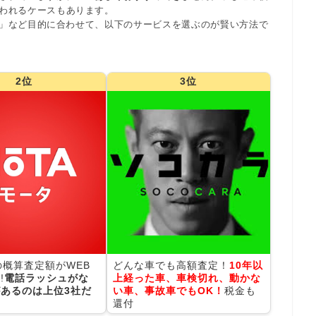
われるケースもあります。
」など目的に合わせて、以下のサービスを選ぶのが賢い方法で
2位
3位
の概算査定額がWEB
どんな車でも高額査定！
10年以
!
電話ラッシュがな
上経った車、車検切れ、動かな
あるのは上位3社だ
い車、事故車でもOK！
税金も
還付