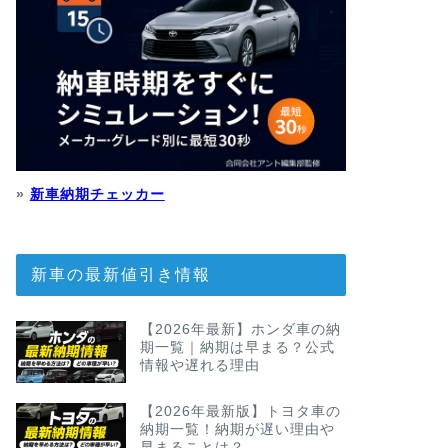
»
新車納期チェッカー
新車の最新値引き情報
【2026年最新】ホンダ車の納
期一覧｜納期は早まる？公式
情報や遅れる理由
【2026年最新版】トヨタ車の
納期一覧！納期が遅い理由や
早まることは？