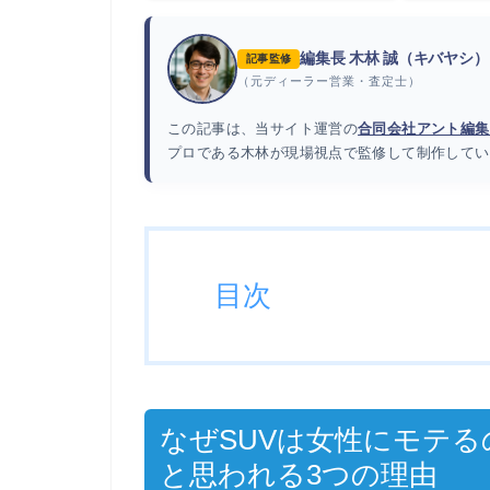
編集長 木林 誠（キバヤシ）
記事監修
（元ディーラー営業・査定士）
この記事は、当サイト運営の
合同会社アント編集
プロである木林が現場視点で監修して制作してい
目次
なぜSUVは女性にモテ
と思われる3つの理由