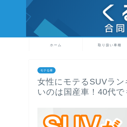
ホーム
取り扱い車種
モテる車
女性にモテるSUVラ
いのは国産車！40代