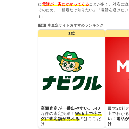
に
電話が一斉にかかってくる
ことが多く、対応に追
そのため、「相場だけ知りたい」「電話を避けたい
す。
車査定サイトおすすめランキング
PR
1位
高額査定が一番出やすい。
540
最大20社
万件の査定実績！
Web上で今ス
上でわかる
グに査定額が見れる
のはここだ
い！電話が
け
け