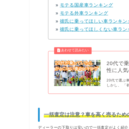
»
モテる国産車ランキング
»
モテる外車ランキング
»
彼氏に乗ってほしい車ランキン
»
彼氏に乗ってほしくない車ラン
20代で
性に人気
20代で選ぶ
しかし、 「
一括査定は注意？車を高く売るため
ディーラーの下取りは安いので一括査定がよく紹介