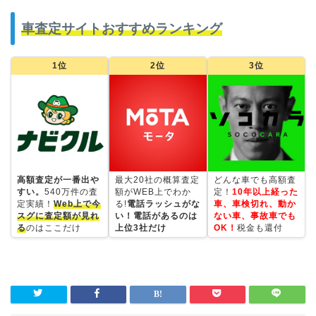
車査定サイトおすすめランキング
1位
2位
3位
高額査定が一番出や
最大20社の概算査定
どんな車でも高額査
すい。
540万件の査
額がWEB上でわか
定！
10年以上経った
定実績！
Web上で今
る!
電話ラッシュがな
車、車検切れ、動か
スグに査定額が見れ
い！電話があるのは
ない車、事故車でも
る
のはここだけ
上位3社だけ
OK！
税金も還付