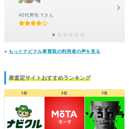
Ne
Sl
40代男性 Yさん
»
もっとナビクル車買取の利用者の声を見る
車査定サイトおすすめランキング
1位
2位
3位