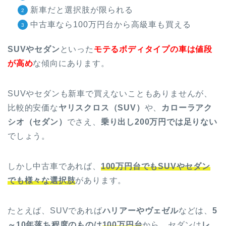
新車だと選択肢が限られる
中古車なら100万円台から高級車も買える
SUVやセダン
といった
モテるボディタイプの車は値段
が高め
な傾向にあります。
SUVやセダンも新車で買えないこともありませんが、
比較的安価な
ヤリスクロス（SUV）
や、
カローラアク
シオ（セダン）
でさえ、
乗り出し200万円では足りない
でしょう。
しかし中古車であれば、
100万円台でもSUVやセダン
でも様々な選択肢
があります。
たとえば、SUVであれば
ハリアーやヴェゼル
などは、
5
～10年落ち程度のものは
100万円台
から。セダンは
レ