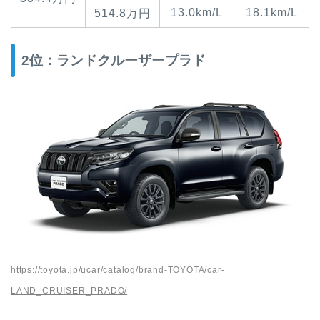
13.0km/L
18.1km/L
514.8万円
2位：ランドクルーザープラド
https://toyota.jp/ucar/catalog/brand-TOYOTA/car-
LAND_CRUISER_PRADO/