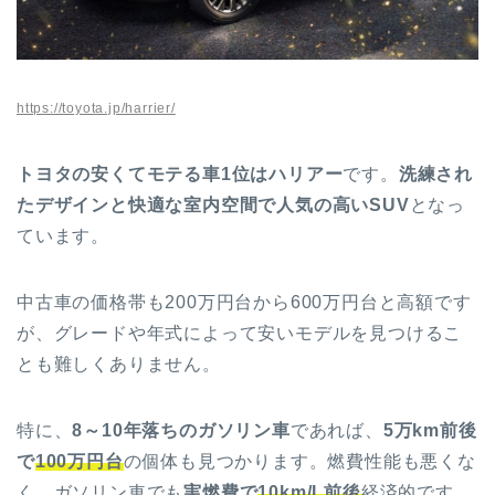
https://toyota.jp/harrier/
トヨタの安くてモテる車1位はハリアー
です。
洗練され
たデザインと快適な室内空間で人気の高いSUV
となっ
ています。
中古車の価格帯も200万円台から600万円台と高額です
が、グレードや年式によって安いモデルを見つけるこ
とも難しくありません。
特に、
8～10年落ちのガソリン車
であれば、
5万km前後
で
100万円台
の個体も見つかります。燃費性能も悪くな
く、ガソリン車でも
実燃費で
10km/L前後
経済的です。