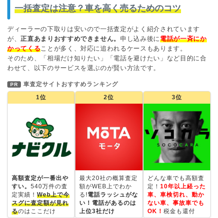
一括査定は注意？車を高く売るためのコツ
ディーラーの下取りは安いので一括査定がよく紹介されています
が、
正直あまりおすすめできません。
申し込み後に
電話が一斉にか
かってくる
ことが多く、対応に追われるケースもあります。
そのため、「相場だけ知りたい」「電話を避けたい」など目的に合
わせて、以下のサービスを選ぶのが賢い方法です。
車査定サイトおすすめランキング
PR
1位
2位
3位
高額査定が一番出や
最大20社の概算査定
どんな車でも高額査
すい。
540万件の査
額がWEB上でわか
定！
10年以上経った
定実績！
Web上で今
る!
電話ラッシュがな
車、車検切れ、動か
スグに査定額が見れ
い！電話があるのは
ない車、事故車でも
る
のはここだけ
上位3社だけ
OK！
税金も還付