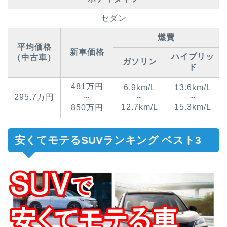
セダン
燃費
平均価格
新車価格
ハイブリッ
（中古車）
ガソリン
ド
481万円
6.9km/L
13.6km/L
295.7万円
～
～
～
12.7km/L
15.3km/L
850万円
安くてモテるSUVランキング ベスト3