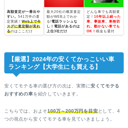
高額査定が一番出や
最大20社の概算査定
どんな車でも高額査
すい。
541万件の査
額がWEB上でわか
定！
10年以上経った
定実績！
Web上で今
る!
電話ラッシュな
車、事故車、車検切
スグに査定額が見れ
し！電話があるのは
れ、動かない車でも
る
のはここだけ
上位3社だけ
OK！
税金も還付
【厳選】2024年の安くてかっこいい車
ランキング【大学生にも買える】
安くてモテる車の選び方の次は、実際に
安くてモテる
おすすめの車
を紹介していきます。
こちらでは、およそ
100万～200万円を目安
として、4
つの視点から安くてモテる車を見ていきましょう。