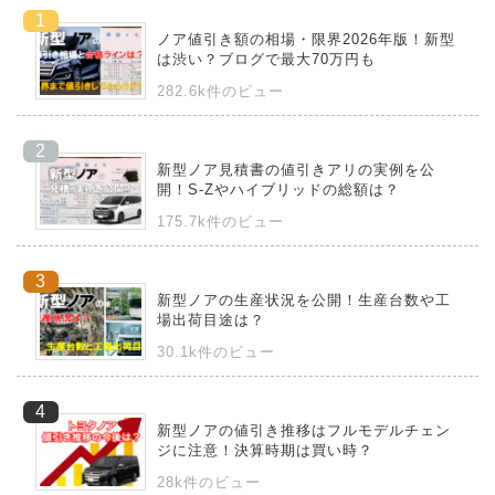
ノア値引き額の相場・限界2026年版！新型
は渋い？ブログで最大70万円も
282.6k件のビュー
新型ノア見積書の値引きアリの実例を公
開！S-Zやハイブリッドの総額は？
175.7k件のビュー
新型ノアの生産状況を公開！生産台数や工
場出荷目途は？
30.1k件のビュー
新型ノアの値引き推移はフルモデルチェン
ジに注意！決算時期は買い時？
28k件のビュー