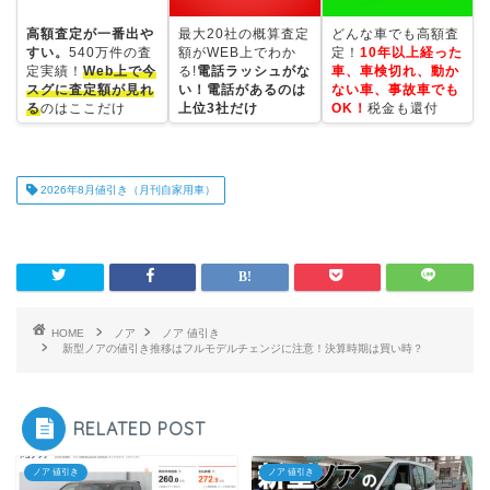
高額査定が一番出や
最大20社の概算査定
どんな車でも高額査
すい。
540万件の査
額がWEB上でわか
定！
10年以上経った
定実績！
Web上で今
る!
電話ラッシュがな
車、車検切れ、動か
スグに査定額が見れ
い！電話があるのは
ない車、事故車でも
る
のはここだけ
上位3社だけ
OK！
税金も還付
2026年8月値引き（月刊自家用車）
HOME
ノア
ノア 値引き
新型ノアの値引き推移はフルモデルチェンジに注意！決算時期は買い時？
RELATED POST
ノア 値引き
ノア 値引き