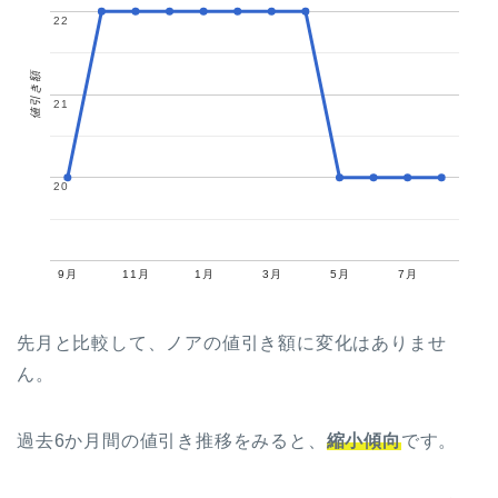
22
22
値引き額
21
21
20
20
9月
11月
1月
3月
5月
7月
先月と比較して、ノアの値引き額に変化はありませ
ん。
過去6か月間の値引き推移をみると、
縮小傾向
です。