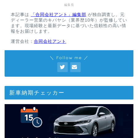
編集長
本記事は
「合同会社アント」編集部
が独自調査し、元
ディーラー営業のキバヤシ（業界歴10年）が監修してい
ます。現場経験と最新データに基づいた信頼性の高い情
報をお届けします。
運営会社：
合同会社アント
＼ Follow me ／
新車納期チェッカー