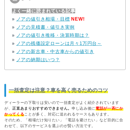
よく一緒に読まれている記事
»
ノアの値引き相場・目標
NEW!
»
ノアの見積書・値引き実例
»
ノアの値引き推移・決算時期は？
»
ノアの残価設定ローンは月々1万円台～
»
ノアの新古車・中古車からの値引き
»
ノアの納期はいつ？
一括査定は注意？車を高く売るためのコツ
ディーラーの下取りは安いので一括査定がよく紹介されています
が、
正直あまりおすすめできません。
申し込み後に
電話が一斉にか
かってくる
ことが多く、対応に追われるケースもあります。
そのため、「相場だけ知りたい」「電話を避けたい」など目的に合
わせて、以下のサービスを選ぶのが賢い方法です。