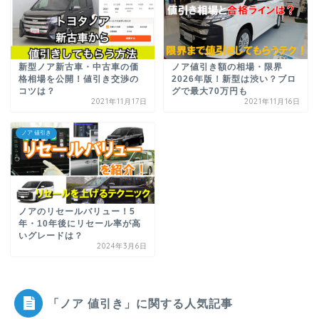
新型ノア新古車・中古車の価
ノア値引き額の相場・限界
格相場を公開！値引き交渉の
2026年版！新型は渋い？ブロ
コツは？
グで最大70万円も
2021年11月17日
2021年11月16日
ノア 値引き
ノアのリセールバリュー！5
年・10年後にリセール率が高
いグレードは？
2024年3月6日
「ノア 値引き」に関する人気記事