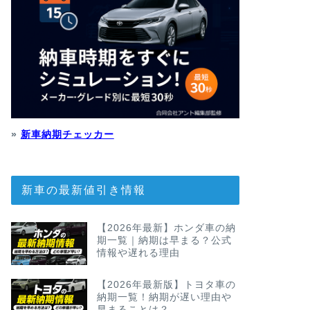
»
新車納期チェッカー
新車の最新値引き情報
【2026年最新】ホンダ車の納
期一覧｜納期は早まる？公式
情報や遅れる理由
【2026年最新版】トヨタ車の
納期一覧！納期が遅い理由や
早まることは？