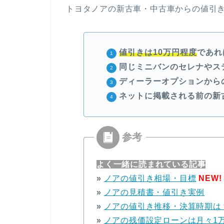
トヨタノアの新古車・中古車からの値引き
値引きは
10万円程度
であれ
同じミニバンのセレナやス
ディーラーオプションから
ネットに掲載される前の新
よく一緒に読まれている記事
»
ノアの値引き相場・目標
NEW!
»
ノアの見積書・値引き実例
»
ノアの値引き推移・決算時期は
»
ノアの残価設定ローンは月々1