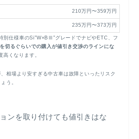
210万円〜359万円
235万円〜373万円
特別仕様車のSi”W×BⅢ”グレードでナビやETC、フ
円を切るぐらいでの購入が値引き交渉のラインにな
程度高くなります。
が、相場より安すぎる中古車は故障といったリスク
しょう。
ョンを取り付けても値引きはな