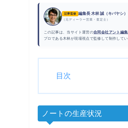
編集長 木林 誠（キバヤシ）
記事監修
（元ディーラー営業・査定士）
この記事は、当サイト運営の
合同会社アント編集
プロである木林が現場視点で監修して制作してい
目次
ノートの生産状況