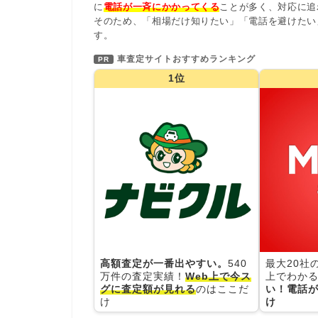
に
電話が一斉にかかってくる
ことが多く、対応に追
そのため、「相場だけ知りたい」「電話を避けたい
す。
車査定サイトおすすめランキング
PR
1位
高額査定が一番出やすい。
540
最大20社
万件の査定実績！
Web上で今ス
上でわかる
グに査定額が見れる
のはここだ
い！電話が
け
け