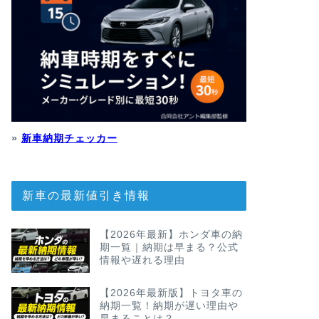
»
新車納期チェッカー
新車の最新値引き情報
【2026年最新】ホンダ車の納
期一覧｜納期は早まる？公式
情報や遅れる理由
【2026年最新版】トヨタ車の
納期一覧！納期が遅い理由や
早まることは？