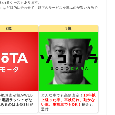
われるケースもあります。
」など目的に合わせて、以下のサービスを選ぶのが賢い方法で
2位
3位
の概算査定額がWEB
どんな車でも高額査定！
10年以
!
電話ラッシュがな
上経った車、車検切れ、動かな
あるのは上位3社だ
い車、事故車でもOK！
税金も
還付