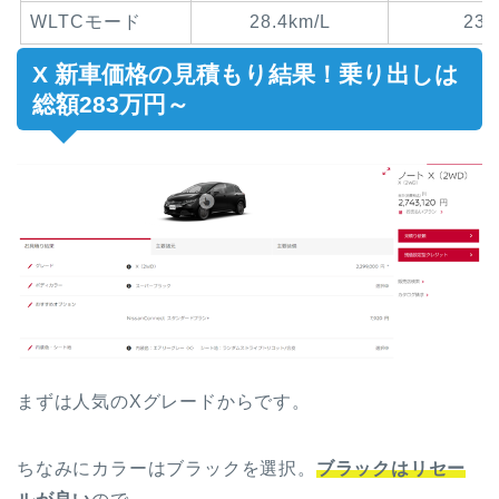
WLTCモード
28.4km/L
23.
X
新車価格の見積もり結果！乗り出しは
総額283万円～
まずは人気のXグレードからです。
ちなみにカラーはブラックを選択。
ブラックはリセー