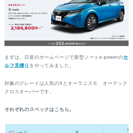
まずは、日産のホームページで新型ノートe-powerの
セ
ルフ見積り
をやってみました。
対象のグレードは人気のXとオーラニスモ、オーテック
クロスオーバーです。
それぞれのスペックはこちら。
オ
グレード
X