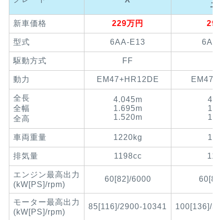
ニ
新車価格
229万円
29
型式
6AA-E13
6AA
駆動方式
FF
動力
EM47+HR12DE
EM47+
全長
4.045m
4.
全幅
1.695m
1.
1.520m
1.
全高
車両重量
1220kg
12
排気量
1198cc
11
エンジン最高出力
60[82]/6000
60[8
(kW[PS]/rpm)
モーター最高出力
85[116]/2900-10341
100[136]/3
(kW[PS]/rpm)