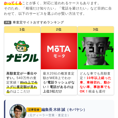
かってくる
ことが多く、対応に追われるケースもあります。
そのため、「相場だけ知りたい」「電話を避けたい」など目的に合
わせて、以下のサービスを選ぶのが賢い方法です。
車査定サイトおすすめランキング
PR
1位
2位
3位
高額査定が一番出や
最大20社の概算査定
どんな車でも高額査
すい。
540万件の査
額がWEB上でわか
定！
10年以上経った
定実績！
Web上で今
る!
電話ラッシュがな
車、車検切れ、動か
スグに査定額が見れ
い！電話があるのは
ない車、事故車でも
る
のはここだけ
上位3社だけ
OK！
税金も還付
編集長 木林 誠（キバヤシ）
記事監修
（元ディーラー営業・査定士）