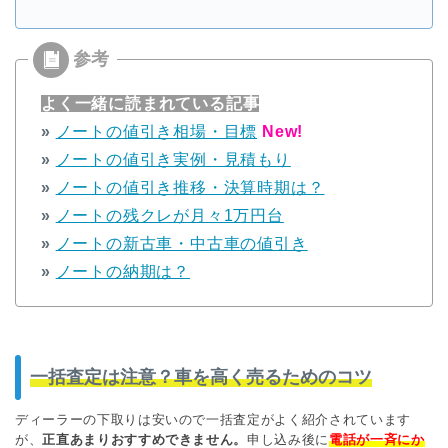
よく一緒に読まれている記事
»
ノートの値引き相場・目標
New!
»
ノートの値引き実例・見積もり
»
ノートの値引き推移・決算時期は？
»
ノートの残クレが月々1万円台
»
ノートの新古車・中古車の値引き
»
ノートの納期は？
一括査定は注意？車を高く売るためのコツ
ディーラーの下取りは安いので一括査定がよく紹介されています
が、
正直あまりおすすめできません。
申し込み後に
電話が一斉にか