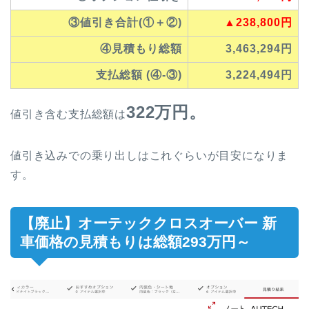
③値引き合計(①＋②)
▲238,800円
④見積もり総額
3,463,294円
支払総額 (④-③)
3,224,494円
322万円。
値引き含む支払総額は
値引き込みでの乗り出しはこれぐらいが目安になりま
す。
【廃止】オーテッククロスオーバー 新
車価格の見積もりは総額293万円～